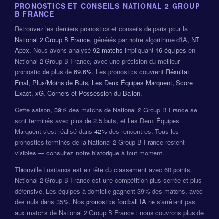
PRONOSTICS ET CONSEILS NATIONAL 2 GROUP
B FRANCE
Retrouvez les derniers pronostics et conseils de paris pour la
National 2 Group B France
, générés par notre algorithme d'IA,
NT
Apex
. Nous avons analysé
92 matchs
impliquant
16 équipes
en
National 2 Group B France, avec une précision du meilleur
pronostic de plus de
69.6%
. Les pronostics couvrent
Résultat
Final, Plus/Moins de Buts, Les Deux Équipes Marquent, Score
Exact, xG, Corners et Possession du Ballon
.
Cette saison,
39%
des matchs de National 2 Group B France se
sont terminés avec plus de 2.5 buts, et Les Deux Équipes
Marquent s'est réalisé dans
42%
des rencontres. Tous les
pronostics terminés de la National 2 Group B France restent
visibles — consultez notre historique à tout moment.
Thionville Lusitanos est en tête du classement avec 60 points.
National 2 Group B France est une compétition plus serrée et plus
défensive. Les équipes à domicile gagnent 39% des matchs, avec
des nuls dans 35%. Nos
pronostics football IA
ne s'arrêtent pas
aux matchs de National 2 Group B France : nous couvrons plus de