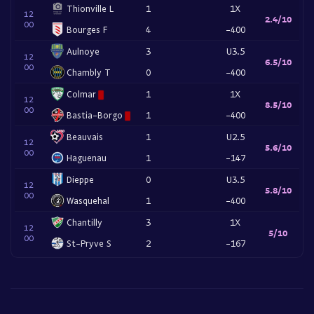
Thionville L
1
1X
12
2.4/10
00
Bourges F
4
-400
Aulnoye
3
U3.5
12
6.5/10
00
Chambly T
0
-400
Colmar
1
1X
12
8.5/10
00
Bastia-Borgo
1
-400
Beauvais
1
U2.5
12
5.6/10
00
Haguenau
1
-147
Dieppe
0
U3.5
12
5.8/10
00
Wasquehal
1
-400
Chantilly
3
1X
12
5/10
00
St-Pryve S
2
-167