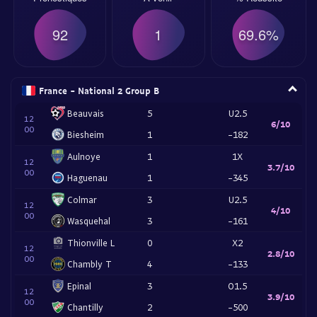
92
1
69.6%
France - National 2 Group B
Beauvais
5
U2.5
12
6/10
00
Biesheim
1
-182
Aulnoye
1
1X
12
3.7/10
00
Haguenau
1
-345
Colmar
3
U2.5
12
4/10
00
Wasquehal
3
-161
Thionville L
0
X2
12
2.8/10
00
Chambly T
4
-133
Epinal
3
O1.5
12
3.9/10
00
Chantilly
2
-500