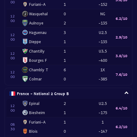
00
Furiani-A
1
-152
Wasquehal
0
NG
12
6.2/10
00
Aulnoye
2
-135
Haguenau
3
U2.5
12
2.9/10
00
Dieppe
1
-135
Chantilly
1
U3.5
12
3.8/10
00
Bourges F
1
-400
Chambly T
6
1X
12
7.6/10
00
Colmar
0
-385
France - National 2 Group B
Epinal
2
U2.5
12
6.4/10
00
Biesheim
1
-175
Furiani-A
1
1
08
6.2/10
30
Blois
0
-147