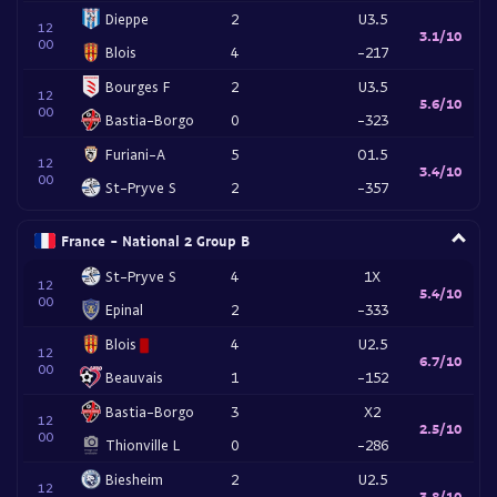
Dieppe
2
U3.5
12
3.1/10
00
Blois
4
-217
Bourges F
2
U3.5
12
5.6/10
00
Bastia-Borgo
0
-323
Furiani-A
5
O1.5
12
3.4/10
00
St-Pryve S
2
-357
France - National 2 Group B
St-Pryve S
4
1X
12
5.4/10
00
Epinal
2
-333
Blois
4
U2.5
12
6.7/10
00
Beauvais
1
-152
Bastia-Borgo
3
X2
12
2.5/10
00
Thionville L
0
-286
Biesheim
2
U2.5
12
3.8/10