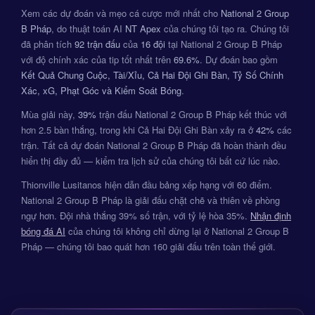
Xem các dự đoán và mẹo cá cược mới nhất cho
National 2 Group
B Pháp
, do thuật toán AI
NT Apex
của chúng tôi tạo ra. Chúng tôi
đã phân tích
92 trận đấu
của
16 đội
tại National 2 Group B Pháp
với độ chính xác của tip tốt nhất trên
69.6%
. Dự đoán bao gồm
Kết Quả Chung Cuộc, Tài/Xỉu, Cả Hai Đội Ghi Bàn, Tỷ Số Chính
Xác, xG, Phạt Góc và Kiểm Soát Bóng
.
Mùa giải này,
39%
trận đấu National 2 Group B Pháp kết thúc với
hơn 2.5 bàn thắng, trong khi Cả Hai Đội Ghi Bàn xảy ra ở
42%
các
trận. Tất cả dự đoán National 2 Group B Pháp đã hoàn thành đều
hiển thị đầy đủ — kiểm tra lịch sử của chúng tôi bất cứ lúc nào.
Thionville Lusitanos hiện dẫn đầu bảng xếp hạng với 60 điểm.
National 2 Group B Pháp là giải đấu chặt chẽ và thiên về phòng
ngự hơn. Đội nhà thắng 39% số trận, với tỷ lệ hòa 35%.
Nhận định
bóng đá AI
của chúng tôi không chỉ dừng lại ở National 2 Group B
Pháp — chúng tôi bao quát hơn 160 giải đấu trên toàn thế giới.