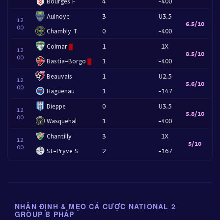
Bourges F
4
-400
Aulnoye
3
U3.5
12
6.5/10
00
Chambly T
0
-400
Colmar
1
1X
12
8.5/10
00
Bastia-Borgo
1
-400
Beauvais
1
U2.5
12
5.6/10
00
Haguenau
1
-147
Dieppe
0
U3.5
12
5.8/10
00
Wasquehal
1
-400
Chantilly
3
1X
12
5/10
00
St-Pryve S
2
-167
NHẬN ĐỊNH & MẸO CÁ CƯỢC NATIONAL 2
GROUP B PHÁP