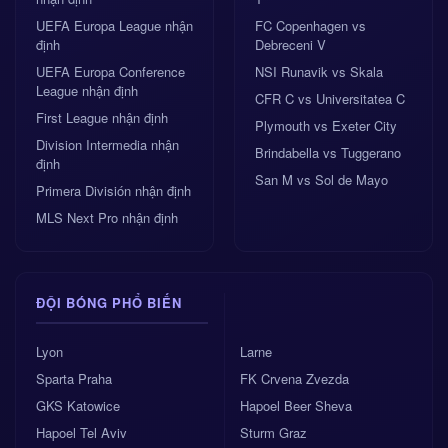
UEFA Europa League nhận
FC Copenhagen vs
định
Debreceni V
UEFA Europa Conference
NSI Runavik vs Skala
League nhận định
CFR C vs Universitatea C
First League nhận định
Plymouth vs Exeter City
Division Intermedia nhận
Brindabella vs Tuggerano
định
San M vs Sol de Mayo
Primera División nhận định
MLS Next Pro nhận định
ĐỘI BÓNG PHỔ BIẾN
Lyon
Larne
Sparta Praha
FK Crvena Zvezda
GKS Katowice
Hapoel Beer Sheva
Hapoel Tel Aviv
Sturm Graz