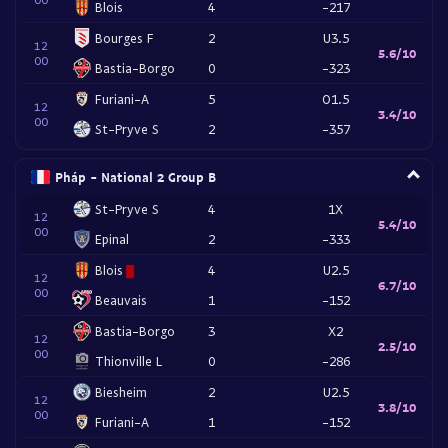
Blois
4
-217
Bourges F
2
U3.5
12
5.6/10
00
Bastia-Borgo
0
-323
Furiani-A
5
O1.5
12
3.4/10
00
St-Pryve S
2
-357
Pháp - National 2 Group B
St-Pryve S
4
1X
12
5.4/10
00
Epinal
2
-333
Blois
4
U2.5
12
6.7/10
00
Beauvais
1
-152
Bastia-Borgo
3
X2
12
2.5/10
00
Thionville L
0
-286
Biesheim
2
U2.5
12
3.8/10
00
Furiani-A
1
-152