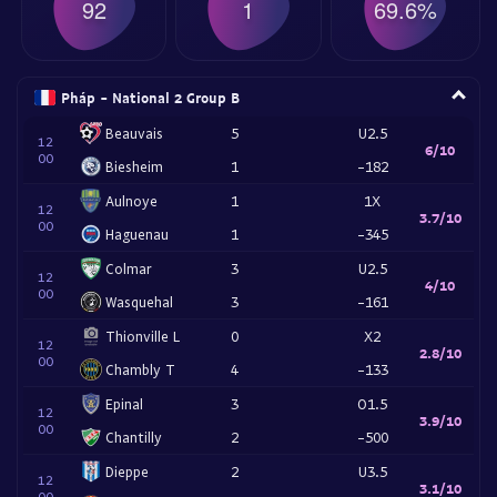
92
1
69.6%
Pháp - National 2 Group B
Beauvais
5
U2.5
12
6/10
00
Biesheim
1
-182
Aulnoye
1
1X
12
3.7/10
00
Haguenau
1
-345
Colmar
3
U2.5
12
4/10
00
Wasquehal
3
-161
Thionville L
0
X2
12
2.8/10
00
Chambly T
4
-133
Epinal
3
O1.5
12
3.9/10
00
Chantilly
2
-500
Dieppe
2
U3.5
12
3.1/10
00