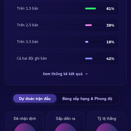
Trên 1.5 bàn
61%
Trên 2.5 bàn
39%
Trên 3.5 bàn
19%
Cả hai đội ghi bàn
42%
Xem thống kê kết quả
Dự đoán trận đấu
Bảng xếp hạng & Phong độ
Đã nhận định
Sắp diễn ra
Tỷ lệ thắng