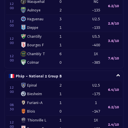
Wasquehal
0
NG
12
6.2/10
00
Aulnoye
2
-135
Haguenau
3
U2.5
12
2.9/10
00
Dieppe
1
-135
Chantilly
1
U3.5
12
3.8/10
00
Bourges F
1
-400
Chambly T
6
1X
12
7.6/10
00
Colmar
0
-385
Pháp - National 2 Group B
Epinal
2
U2.5
12
6.4/10
00
Biesheim
1
-175
Furiani-A
1
1
08
6.2/10
30
Blois
0
-147
Thionville L
1
1X
12
2.4/10
00