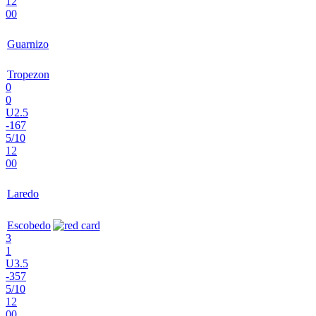
12
00
Guarnizo
Tropezon
0
0
U2.5
-167
5/10
12
00
Laredo
Escobedo
3
1
U3.5
-357
5/10
12
00