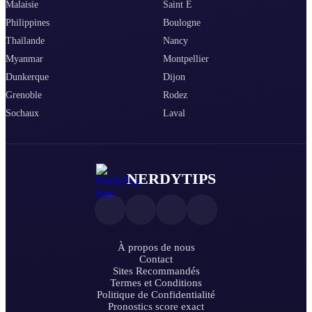
Malaisie
Saint E
Philippines
Boulogne
Thaïlande
Nancy
Myanmar
Montpellier
Dunkerque
Dijon
Grenoble
Rodez
Sochaux
Laval
NERDYTIPS
À propos de nous
Contact
Sites Recommandés
Termes et Conditions
Politique de Confidentialité
Pronostics score exact