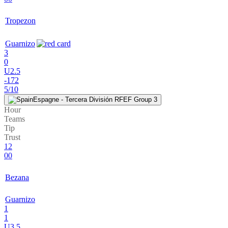
Tropezon
Guarnizo
3
0
U2.5
-172
5/10
Espagne - Tercera División RFEF Group 3
Hour
Teams
Tip
Trust
12
00
Bezana
Guarnizo
1
1
U3.5