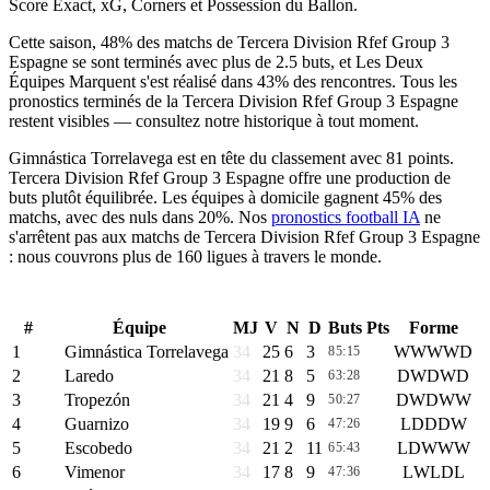
Score Exact, xG, Corners et Possession du Ballon
.
Cette saison,
48%
des matchs de Tercera Division Rfef Group 3
Espagne se sont terminés avec plus de 2.5 buts, et Les Deux
Équipes Marquent s'est réalisé dans
43%
des rencontres. Tous les
pronostics terminés de la Tercera Division Rfef Group 3 Espagne
restent visibles — consultez notre historique à tout moment.
Gimnástica Torrelavega est en tête du classement avec 81 points.
Tercera Division Rfef Group 3 Espagne offre une production de
buts plutôt équilibrée. Les équipes à domicile gagnent 45% des
matchs, avec des nuls dans 20%. Nos
pronostics football IA
ne
s'arrêtent pas aux matchs de Tercera Division Rfef Group 3 Espagne
: nous couvrons plus de 160 ligues à travers le monde.
TERCERA FEDERACIÓN, GROUP 3
#
Équipe
MJ
V
N
D
Buts
Pts
Forme
1
Gimnástica Torrelavega
34
25
6
3
W
W
W
W
D
85:15
81
2
Laredo
34
21
8
5
D
W
D
W
D
63:28
71
3
Tropezón
34
21
4
9
D
W
D
W
W
50:27
67
4
Guarnizo
34
19
9
6
L
D
D
D
W
47:26
66
5
Escobedo
34
21
2
11
L
D
W
W
W
65:43
65
6
Vimenor
34
17
8
9
L
W
L
D
L
47:36
59