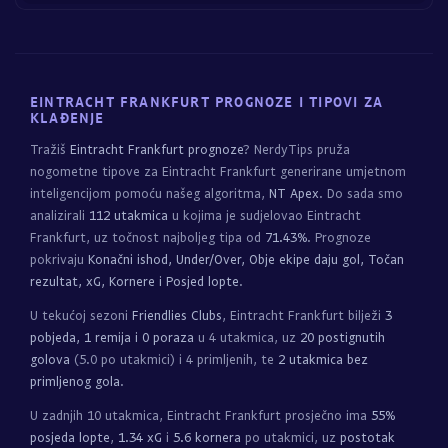
EINTRACHT FRANKFURT PROGNOZE I TIPOVI ZA
KLAĐENJE
Tražiš
Eintracht Frankfurt prognoze
? NerdyTips pruža
nogometne tipove za Eintracht Frankfurt generirane umjetnom
inteligencijom pomoću našeg algoritma,
NT Apex
. Do sada smo
analizirali
112 utakmica
u kojima je sudjelovao Eintracht
Frankfurt, uz točnost najboljeg tipa od
71.43%
. Prognoze
pokrivaju
Konačni ishod, Under/Over, Obje ekipe daju gol, Točan
rezultat, xG, Kornere i Posjed lopte
.
U tekućoj sezoni
Friendlies Clubs
, Eintracht Frankfurt bilježi
3
pobjeda, 1 remija i 0 poraza
u 4 utakmica, uz
20 postignutih
golova
(5.0 po utakmici) i 4 primljenih, te
2 utakmica bez
primljenog gola
.
U zadnjih 10 utakmica, Eintracht Frankfurt prosječno ima
55%
posjeda lopte
,
1.34 xG
i
5.6 kornera
po utakmici, uz
postotak