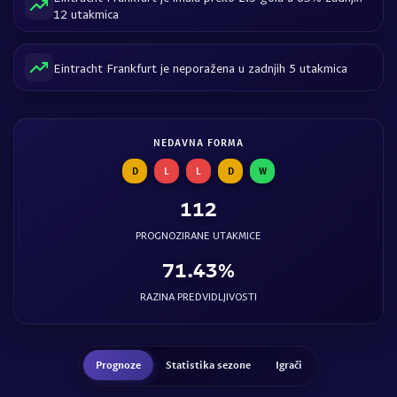
12 utakmica
Eintracht Frankfurt je neporažena u zadnjih 5 utakmica
NEDAVNA FORMA
D
L
L
D
W
112
PROGNOZIRANE UTAKMICE
71.43%
RAZINA PREDVIDLJIVOSTI
Prognoze
Statistika sezone
Igrači