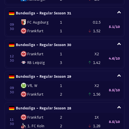
Bundesliga - Regular Season 31
FC Augsburg
1
O2.5
09
5.1/10
30
Frankfurt
1
1.52
Bundesliga - Regular Season 30
Frankfurt
1
X2
12
4.6/10
30
RB Leipzig
3
1.42
Bundesliga - Regular Season 29
VfL W
1
X2
09
8.5/10
30
Frankfurt
2
1.56
Bundesliga - Regular Season 28
Frankfurt
2
1X
11
8.5/10
30
1. FC Koln
2
1.28