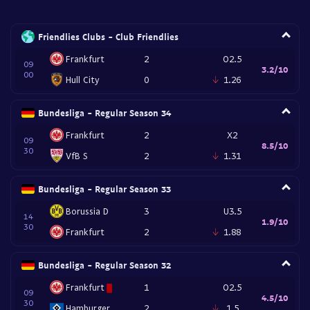
Friendlies Clubs - Club Friendlies
Frankfurt
2
O2.5
09
3.2/10
00
Hull City
0
1.26
Bundesliga - Regular Season 34
Frankfurt
2
X2
09
8.5/10
30
VfB S
2
1.31
Bundesliga - Regular Season 33
Borussia D
3
U3.5
14
1.9/10
30
Frankfurt
2
1.88
Bundesliga - Regular Season 32
Frankfurt
1
O2.5
09
4.5/10
30
Hamburger
2
1.5