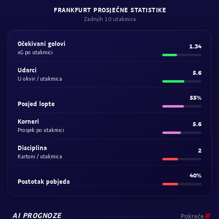
FRANKFURT PROSJEČNE STATISTIKE
Zadnjih 10 utakmica
Očekivani golovi
1.34
xG po utakmici
Udarci
5.6
U okvir / utakmica
55%
Posjed lopte
Korneri
5.6
Prosjek po utakmici
Disciplina
2
Kartoni / utakmica
40%
Postotak pobjeda
AI PROGNOZE
Pokreće