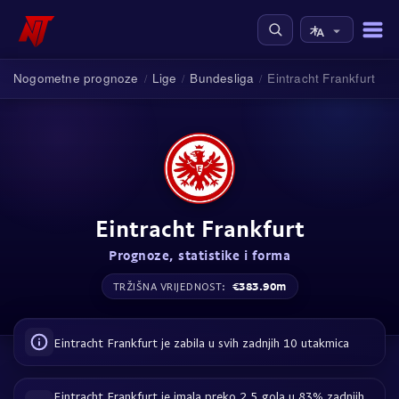
Nogometne prognoze
Lige
Bundesliga
Eintracht Frankfurt
/
/
/
Eintracht Frankfurt
Prognoze, statistike i forma
€383.90m
TRŽIŠNA VRIJEDNOST:
Eintracht Frankfurt je zabila u svih zadnjih 10 utakmica
Eintracht Frankfurt je imala preko 2.5 gola u 83% zadnjih