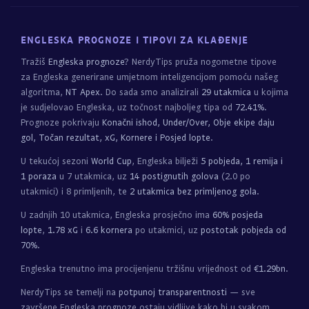
ENGLESKA PROGNOZE I TIPOVI ZA KLAĐENJE
Tražiš
Engleska prognoze
? NerdyTips pruža nogometne tipove
za Engleska generirane umjetnom inteligencijom pomoću našeg
algoritma,
NT Apex
. Do sada smo analizirali
29 utakmica
u kojima
je sudjelovao Engleska, uz točnost najboljeg tipa od
72.41%
.
Prognoze pokrivaju
Konačni ishod, Under/Over, Obje ekipe daju
gol, Točan rezultat, xG, Kornere i Posjed lopte
.
U tekućoj sezoni
World Cup
, Engleska bilježi
5 pobjeda, 1 remija i
1 poraza
u 7 utakmica, uz
14 postignutih golova
(2.0 po
utakmici) i 8 primljenih, te
2 utakmica bez primljenog gola
.
U zadnjih 10 utakmica, Engleska prosječno ima
60% posjeda
lopte
,
1.78 xG
i
6.6 kornera
po utakmici, uz
postotak pobjeda od
70%
.
Engleska trenutno ima procijenjenu tržišnu vrijednost od
€1.29bn
.
NerdyTips se temelji na
potpunoj transparentnosti
— sve
završene Engleska prognoze ostaju vidljive kako bi u svakom