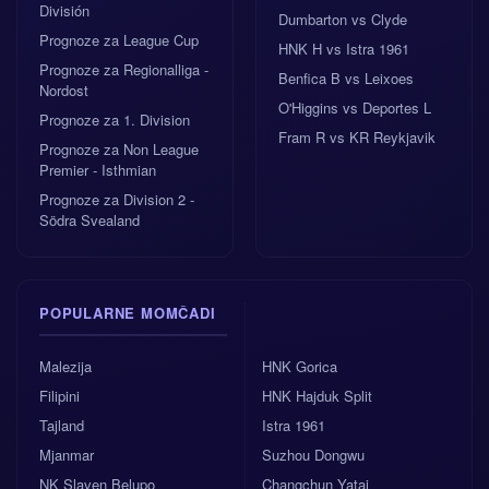
División
Dumbarton vs Clyde
Prognoze za League Cup
HNK H vs Istra 1961
Prognoze za Regionalliga -
Benfica B vs Leixoes
Nordost
O'Higgins vs Deportes L
Prognoze za 1. Division
Fram R vs KR Reykjavik
Prognoze za Non League
Premier - Isthmian
Prognoze za Division 2 -
Södra Svealand
POPULARNE MOMČADI
Malezija
HNK Gorica
Filipini
HNK Hajduk Split
Tajland
Istra 1961
Mjanmar
Suzhou Dongwu
NK Slaven Belupo
Changchun Yatai