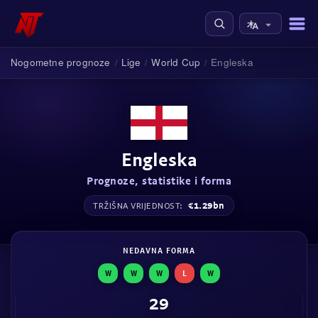
Nogometne prognoze
Lige
World Cup
Engleska
/
/
/
Engleska
Prognoze, statistike i forma
€1.29bn
TRŽIŠNA VRIJEDNOST:
NEDAVNA FORMA
W
W
W
L
W
29