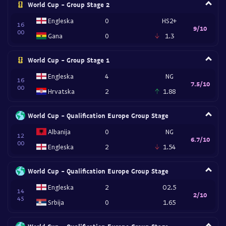
World Cup - Group Stage 2
Engleska
0
HS2+
16
9/10
00
Gana
0
1.3
World Cup - Group Stage 1
Engleska
4
NG
16
7.5/10
00
Hrvatska
2
1.88
World Cup - Qualification Europe Group Stage
Albanija
0
NG
12
6.7/10
00
Engleska
2
1.54
World Cup - Qualification Europe Group Stage
Engleska
2
O2.5
14
2/10
45
Srbija
0
1.65