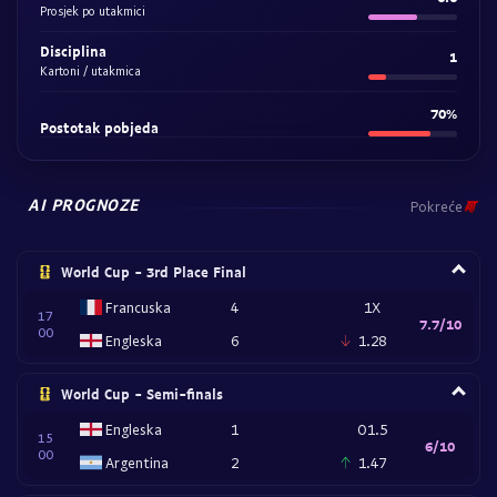
Prosjek po utakmici
Disciplina
1
Kartoni / utakmica
70%
Postotak pobjeda
AI PROGNOZE
Pokreće
World Cup - 3rd Place Final
Francuska
4
1X
17
7.7/10
00
Engleska
6
1.28
World Cup - Semi-finals
Engleska
1
O1.5
15
6/10
00
Argentina
2
1.47