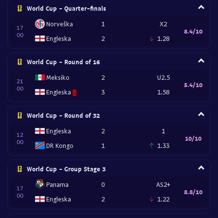
World Cup - Quarter-finals
Norveška
1
X2
17
8.4/10
00
Engleska
2
1.28
World Cup - Round of 16
Meksiko
2
U2.5
21
5.4/10
00
Engleska
3
1.58
World Cup - Round of 32
Engleska
2
1
12
10/10
00
DR Kongo
1
1.33
World Cup - Group Stage 3
Panama
0
AS2+
17
8.8/10
00
Engleska
2
1.22