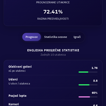
PROGNOZIRANE UTAKMICE
72.41%
RAZINA PREDVIDLJIVOSTI
Prognoze
Statistika sezone
Igrači
ENGLESKA PROSJEČNE STATISTIKE
Zadnjih 10 utakmica
Očekivani golovi
1.78
xG po utakmici
Udarci
5.8
U okvir / utakmica
60%
Posjed lopte
Korneri
6.6