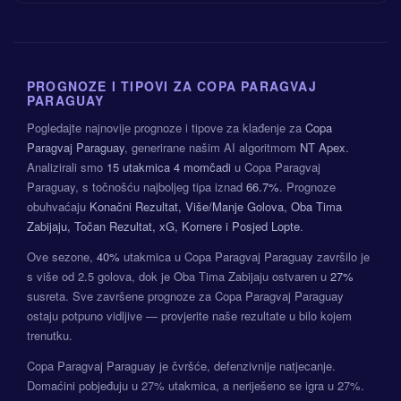
PROGNOZE I TIPOVI ZA COPA PARAGVAJ
PARAGUAY
Pogledajte najnovije prognoze i tipove za klađenje za
Copa
Paragvaj Paraguay
, generirane našim AI algoritmom
NT Apex
.
Analizirali smo
15 utakmica
4 momčadi
u Copa Paragvaj
Paraguay, s točnošću najboljeg tipa iznad
66.7%
. Prognoze
obuhvaćaju
Konačni Rezultat, Više/Manje Golova, Oba Tima
Zabijaju, Točan Rezultat, xG, Kornere i Posjed Lopte
.
Ove sezone,
40%
utakmica u Copa Paragvaj Paraguay završilo je
s više od 2.5 golova, dok je Oba Tima Zabijaju ostvaren u
27%
susreta. Sve završene prognoze za Copa Paragvaj Paraguay
ostaju potpuno vidljive — provjerite naše rezultate u bilo kojem
trenutku.
Copa Paragvaj Paraguay je čvršće, defenzivnije natjecanje.
Domaćini pobjeđuju u 27% utakmica, a neriješeno se igra u 27%.