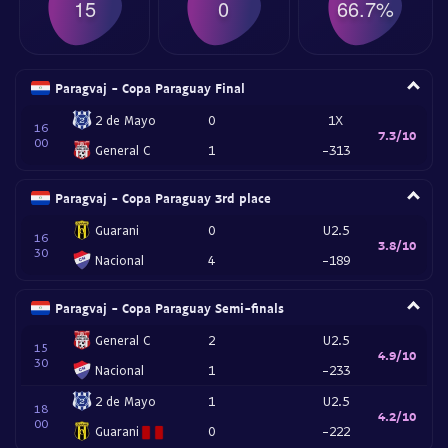
15
0
66.7%
Paragvaj - Copa Paraguay Final
2 de Mayo
0
1X
16
7.3/10
00
General C
1
-313
Paragvaj - Copa Paraguay 3rd place
Guarani
0
U2.5
16
3.8/10
30
Nacional
4
-189
Paragvaj - Copa Paraguay Semi-finals
General C
2
U2.5
15
4.9/10
30
Nacional
1
-233
2 de Mayo
1
U2.5
18
4.2/10
00
Guarani
0
-222