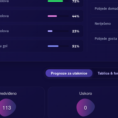
golova
72%
Pobjede domać
golova
44%
Neriješeno
golova
23%
Pobjede gosta
u gol
51%
Prognoze za utakmice
Tablica & f
redviđeno
Uskoro
113
0