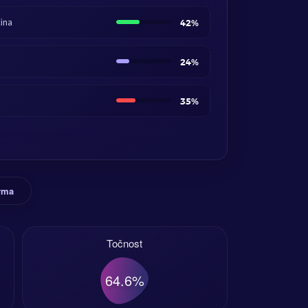
ina
42%
24%
35%
orma
Točnost
64.6%