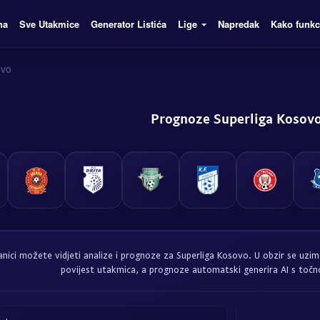
na
Sve Utakmice
Generator Listića
Lige
Napredak
Kako funkc
ovo
Prognoze Superliga Kosov
anici možete vidjeti analize i prognoze za Superliga Kosovo. U obzir se uzi
povijest utakmica, a prognoze automatski generira AI s toč