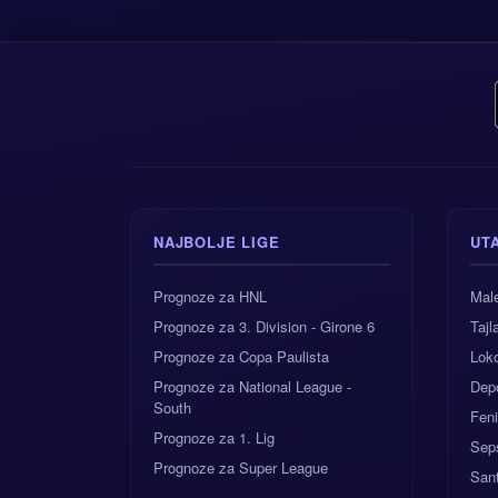
NAJBOLJE LIGE
UT
Prognoze za HNL
Male
Prognoze za 3. Division - Girone 6
Taj
Prognoze za Copa Paulista
Lok
Prognoze za National League -
Dep
South
Feni
Prognoze za 1. Lig
Sep
Prognoze za Super League
Sant