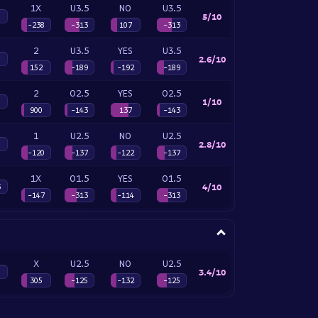
1X
U3.5
NO
U3.5
5/10
-238
-313
107
-313
2
U3.5
YES
U3.5
2.6/10
152
-189
-192
-189
2
O2.5
YES
O2.5
1/10
900
-143
137
-143
1
U2.5
NO
U2.5
2.8/10
-120
-137
-122
-137
1X
O1.5
YES
O1.5
4/10
5
-147
-313
-114
-313
X
U2.5
NO
U2.5
3.4/10
305
-125
-132
-125