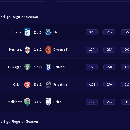
erliga Regular Season
2
:
3
Ferizaj
Llapi
825
265
-25
1
:
2
Prishtina
Drenica S
107
255
200
1
:
0
Dukagjini
Ballkani
165
240
130
3
:
2
Gjilani
Prishtina
-139
270
310
3
:
2
Malisheva
Drita
245
255
-11
erliga Regular Season