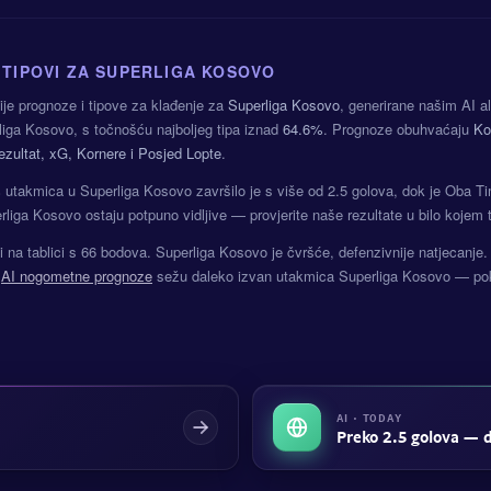
 TIPOVI ZA SUPERLIGA KOSOVO
ije prognoze i tipove za klađenje za
Superliga Kosovo
, generirane našim AI 
iga Kosovo, s točnošću najboljeg tipa iznad
64.6%
. Prognoze obuhvaćaju
Ko
ezultat, xG, Kornere i Posjed Lopte
.
%
utakmica u Superliga Kosovo završilo je s više od 2.5 golova, dok je Oba T
liga Kosovo ostaju potpuno vidljive — provjerite naše rezultate u bilo kojem 
di na tablici s 66 bodova. Superliga Kosovo je čvršće, defenzivnije natjecanj
e
AI nogometne prognoze
sežu daleko izvan utakmica Superliga Kosovo — pokri
AI · TODAY
Preko 2.5 golova — 