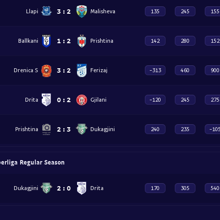
3
:
2
Llapi
Malisheva
135
245
155
1
:
2
Ballkani
Prishtina
142
280
152
3
:
2
Drenica S
Ferizaj
-313
460
900
0
:
2
Drita
Gjilani
-120
245
275
2
:
3
Prishtina
Dukagjini
240
235
-10
erliga Regular Season
2
:
0
Dukagjini
Drita
170
305
540