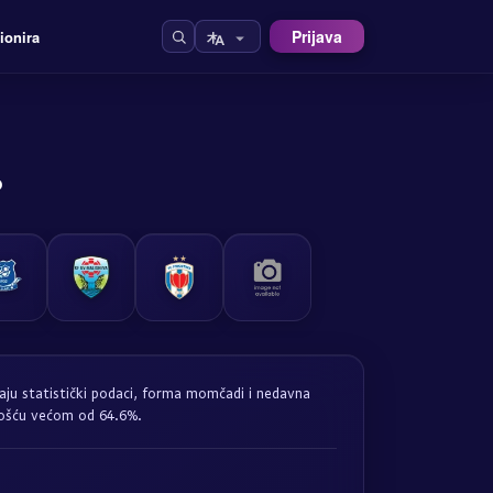
Prijava
ionira
o
maju statistički podaci, forma momčadi i nedavna
nošću većom od 64.6%.