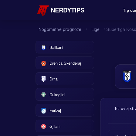
NERDYTIPS
Tip da
Nogometne prognoze
Lige
Superliga Kos
/
/
Ballkani
Drenica Skenderaj
Drita
Dukagjini
Na ovoj str
Ferizaj
Gjilani