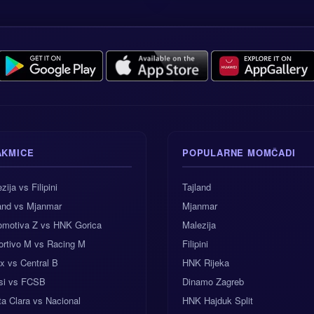
AKMICE
POPULARNE MOMČADI
zija vs Filipini
Tajland
land vs Mjanmar
Mjanmar
omotiva Z vs HNK Gorica
Malezija
ortivo M vs Racing M
Filipini
x vs Central B
HNK Rijeka
si vs FCSB
Dinamo Zagreb
a Clara vs Nacional
HNK Hajduk Split