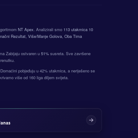
algoritmom
NT Apex
. Analizirali smo
113 utakmica
10
načni Rezultat, Više/Manje Golova, Oba Tima
ima Zabijaju ostvaren u
51%
susreta. Sve završene
trenutku.
e. Domaćini pobjeđuju u 42% utakmica, a neriješeno se
vamo više od 160 liga diljem svijeta.
danas