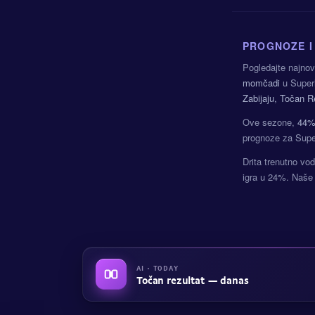
PROGNOZE I
Pogledajte najnov
momčadi
u Superl
Zabijaju, Točan R
Ove sezone,
44
prognoze za Super
Drita trenutno vo
igra u 24%. Naš
AI · TODAY
Točan rezultat — danas