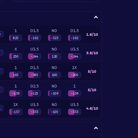
1
O1.5
NO
O1.5
1.6/10
0
825
-192
-323
-192
X
U3.5
NO
U3.5
3.9/10
250
-244
120
-244
1
O1.5
NO
1X
5/10
165
-385
100
-200
1
O2.5
NO
1
5/10
-139
-125
-109
-139
1X
U3.5
NO
U3.5
4.6/10
1
-137
-333
-105
-333