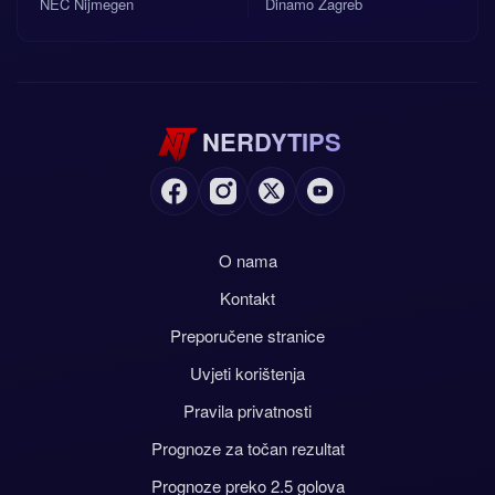
NEC Nijmegen
Dinamo Zagreb
NERDYTIPS
O nama
Kontakt
Preporučene stranice
Uvjeti korištenja
Pravila privatnosti
Prognoze za točan rezultat
Prognoze preko 2.5 golova