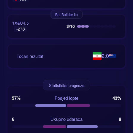
Bet Builder tip
1X&U4.5
3/10
-278
2:0
Točan rezultat
Statističke prognoze
57%
Posjed lopte
43%
6
Ukupno udaraca
8