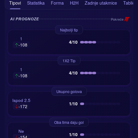
Tipovi
Statistika
Forma
H2H
Zadnje utakmice
Tablica
Pokreće
AI PROGNOZE
Najbolji tip
1
4/10
-108
1X2 Tip
1
4/10
-108
Ukupno golova
Ispod 2.5
1/10
-172
Oba tima daju gol
Ne
1/10
-154