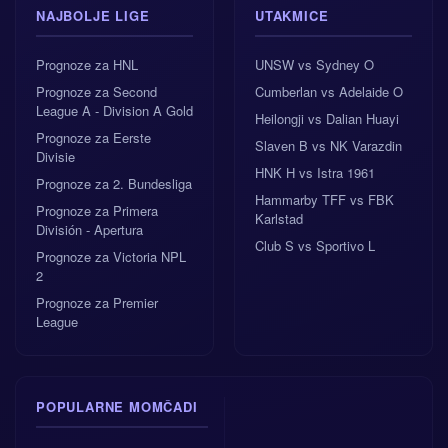
NAJBOLJE LIGE
UTAKMICE
Prognoze za HNL
UNSW vs Sydney O
Prognoze za Second
Cumberlan vs Adelaide O
League A - Division A Gold
Heilongji vs Dalian Huayi
Prognoze za Eerste
Slaven B vs NK Varazdin
Divisie
HNK H vs Istra 1961
Prognoze za 2. Bundesliga
Hammarby TFF vs FBK
Prognoze za Primera
Karlstad
División - Apertura
Club S vs Sportivo L
Prognoze za Victoria NPL
2
Prognoze za Premier
League
POPULARNE MOMČADI