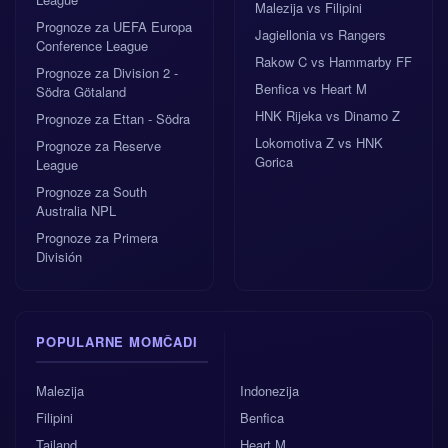
Malezija vs Filipini
Prognoze za UEFA Europa
Jagiellonia vs Rangers
Conference League
Rakow C vs Hammarby FF
Prognoze za Division 2 -
Benfica vs Heart M
Södra Götaland
HNK Rijeka vs Dinamo Z
Prognoze za Ettan - Södra
Lokomotiva Z vs HNK
Prognoze za Reserve
Gorica
League
Prognoze za South
Australia NPL
Prognoze za Primera
División
POPULARNE MOMČADI
Malezija
Indonezija
Filipini
Benfica
Tajland
Heart M