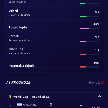
xG po utakmici
Udarci
3.4
U okvir / utakmica
49%
Posjed lopte
Korneri
3.7
Prosjek po utakmici
Disciplina
1.6
Kartoni / utakmica
30%
Postotak pobjeda
AI PROGNOZE
Pokreće
World Cup - Round of 16
Argentina
3
1
12