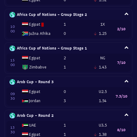
Africa Cup of Nations - Group Stage 2
Egipat
1
1X
10
2/10
00
Južna Afrika
0
1.25
Africa Cup of Nations - Group Stage 1
Egipat
2
NG
15
7/10
00
Zimbabve
1
1.43
Arab Cup - Round 3
Egipat
0
U2.5
09
7.3/10
30
Jordan
3
1.54
Arab Cup - Round 2
UAE
1
U3.5
13
8/10
30
Egipat
1
1.38