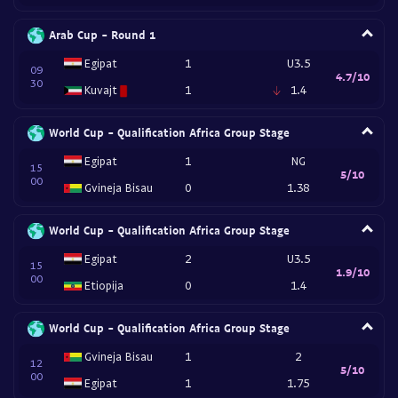
Arab Cup - Round 1
Egipat
1
U3.5
09
4.7/10
30
Kuvajt
1
1.4
World Cup - Qualification Africa Group Stage
Egipat
1
NG
15
5/10
00
Gvineja Bisau
0
1.38
World Cup - Qualification Africa Group Stage
Egipat
2
U3.5
15
1.9/10
00
Etiopija
0
1.4
World Cup - Qualification Africa Group Stage
Gvineja Bisau
1
2
12
5/10
00
Egipat
1
1.75