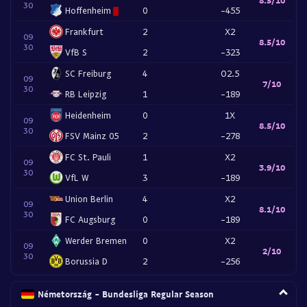
30
Hoffenheim
0
-455
Frankfurt
2
X2
09
8.5/10
30
VfB S
2
-323
SC Freiburg
4
O2.5
09
7/10
30
RB Leipzig
1
-189
Heidenheim
0
1X
09
8.5/10
30
FSV Mainz 05
2
-278
FC St. Pauli
1
X2
09
3.9/10
30
VfL W
3
-189
Union Berlin
4
X2
09
8.1/10
30
FC Augsburg
0
-189
Werder Bremen
0
X2
09
2/10
30
Borussia D
2
-256
Németország - Bundesliga Regular Season