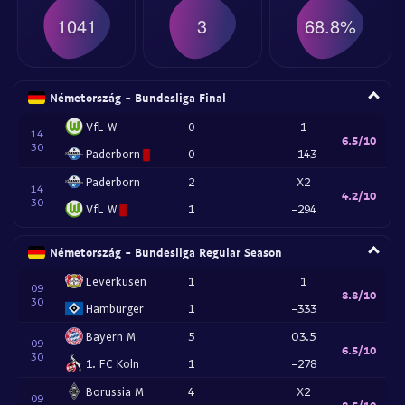
1041
3
68.8%
Németország - Bundesliga Final
VfL W
0
1
14
6.5/10
30
Paderborn
0
-143
Paderborn
2
X2
14
4.2/10
30
VfL W
1
-294
Németország - Bundesliga Regular Season
Leverkusen
1
1
09
8.8/10
30
Hamburger
1
-333
Bayern M
5
O3.5
09
6.5/10
30
1. FC Koln
1
-278
Borussia M
4
X2
09
8.5/10