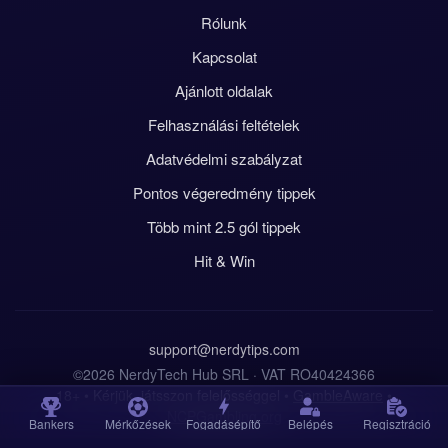
Rólunk
Kapcsolat
Ajánlott oldalak
Felhasználási feltételek
Adatvédelmi szabályzat
Pontos végeredmény tippek
Több mint 2.5 gól tippek
Hit & Win
support@nerdytips.com
©2026 NerdyTech Hub SRL · VAT RO40424366
18+ • Kérjük, játsszon felelősséggel •
GambleAware
•
NCPGambling.org
Bankers
Mérkőzések
Fogadásépítő
Belépés
Regisztráció