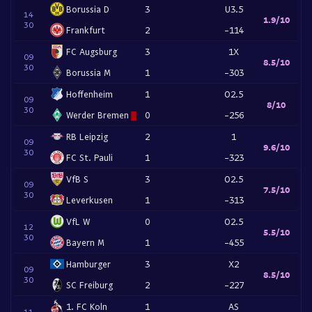
Borussia D
3
U3.5
14
1.9/10
30
Frankfurt
2
-114
FC Augsburg
3
1X
09
8.5/10
30
Borussia M
1
-303
Hoffenheim
1
O2.5
09
8/10
30
Werder Bremen
0
-256
RB Leipzig
2
1
09
9.6/10
30
FC St. Pauli
1
-323
VfB S
3
O2.5
09
7.5/10
30
Leverkusen
1
-313
VfL W
0
O2.5
12
5.5/10
30
Bayern M
1
-455
Hamburger
3
X2
09
8.5/10
30
SC Freiburg
2
-227
1. FC Koln
1
AS
11