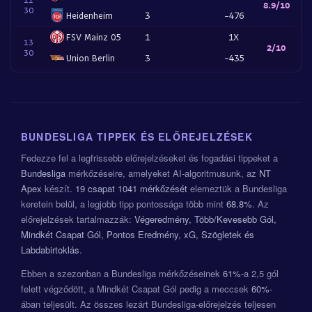
8.9/10
30
Heidenheim
3
-476
FSV Mainz 05
1
1X
13
2/10
30
Union Berlin
3
-435
BUNDESLIGA TIPPEK ÉS ELŐREJELZÉSEK
Fedezze fel a legfrissebb előrejelzéseket és fogadási tippeket a
Bundesliga
mérkőzéseire, amelyeket AI-algoritmusunk, az
NT
Apex
készít.
19 csapat
1041 mérkőzését
elemeztük a Bundesliga
keretein belül, a legjobb tipp pontossága több mint
68.8%
. Az
előrejelzések tartalmazzák:
Végeredmény, Több/Kevesebb Gól,
Mindkét Csapat Gól, Pontos Eredmény, xG, Szögletek és
Labdabirtoklás
.
Ebben a szezonban a Bundesliga mérkőzéseinek
61%
-a 2,5 gól
felett végződött, a Mindkét Csapat Gól pedig a meccsek
60%
-
ában teljesült. Az összes lezárt Bundesliga-előrejelzés teljesen