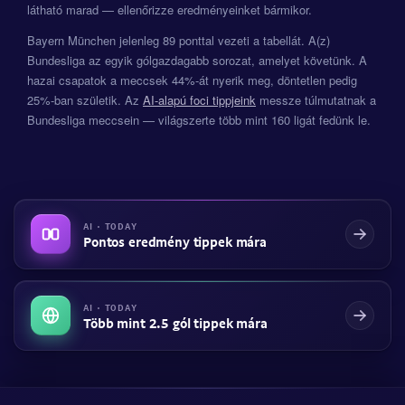
látható marad — ellenőrizze eredményeinket bármikor.
Bayern München jelenleg 89 ponttal vezeti a tabellát. A(z)
Bundesliga az egyik gólgazdagabb sorozat, amelyet követünk. A
hazai csapatok a meccsek 44%-át nyerik meg, döntetlen pedig
25%-ban születik. Az
AI-alapú foci tippjeink
messze túlmutatnak a
Bundesliga meccsein — világszerte több mint 160 ligát fedünk le.
AI · TODAY
Pontos eredmény tippek mára
AI · TODAY
Több mint 2.5 gól tippek mára