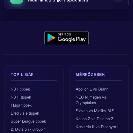
TOP LIGÁK
MÉRKŐZÉSEK
NB I tippek
Apollon L vs Brann
NB II tippek
NEC Nijmegen vs
Olympiakos
I Liga tippek
Slovan vs Mjallby AIF
Eredivisie tippek
Kauno Z vs Dinamo Z
Super League tippek
Kisvarda II vs Diosgyor II
2. Division - Group 1