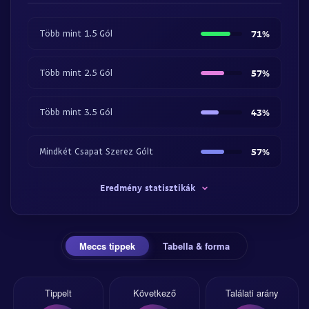
Több mint 1.5 Gól
71%
Több mint 2.5 Gól
57%
Több mint 3.5 Gól
43%
Mindkét Csapat Szerez Gólt
57%
Eredmény statisztikák
Meccs tippek
Tabella & forma
Tippelt
Következő
Találati arány