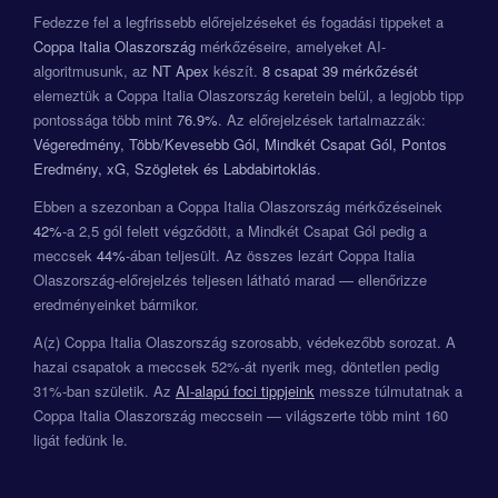
Fedezze fel a legfrissebb előrejelzéseket és fogadási tippeket a
Coppa Italia Olaszország
mérkőzéseire, amelyeket AI-
algoritmusunk, az
NT Apex
készít.
8 csapat
39 mérkőzését
elemeztük a Coppa Italia Olaszország keretein belül, a legjobb tipp
pontossága több mint
76.9%
. Az előrejelzések tartalmazzák:
Végeredmény, Több/Kevesebb Gól, Mindkét Csapat Gól, Pontos
Eredmény, xG, Szögletek és Labdabirtoklás
.
Ebben a szezonban a Coppa Italia Olaszország mérkőzéseinek
42%
-a 2,5 gól felett végződött, a Mindkét Csapat Gól pedig a
meccsek
44%
-ában teljesült. Az összes lezárt Coppa Italia
Olaszország-előrejelzés teljesen látható marad — ellenőrizze
eredményeinket bármikor.
A(z) Coppa Italia Olaszország szorosabb, védekezőbb sorozat. A
hazai csapatok a meccsek 52%-át nyerik meg, döntetlen pedig
31%-ban születik. Az
AI-alapú foci tippjeink
messze túlmutatnak a
Coppa Italia Olaszország meccsein — világszerte több mint 160
ligát fedünk le.