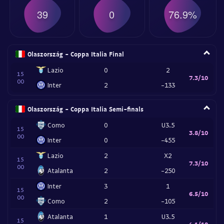
39
0
76.9%
Olaszország - Coppa Italia Final
Lazio
0
2
15
7.3/10
00
Inter
2
-133
Olaszország - Coppa Italia Semi-finals
Como
0
U3.5
15
3.8/10
00
Inter
0
-455
Lazio
2
X2
15
7.3/10
00
Atalanta
2
-250
Inter
3
1
15
6.5/10
00
Como
2
-105
Atalanta
1
U3.5
15
4.1/10