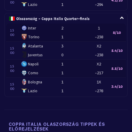
00
Lazio
1
-294
Olaszország - Coppa Italia Quarter-finals
Inter
2
1
15
8/10
00
Torino
1
-238
Atalanta
3
X2
15
5.4/10
00
Juventus
0
-238
Napoli
1
X2
15
5.5/10
00
Como
1
-217
Bologna
1
1X
15
3.4/10
00
Lazio
1
-278
COPPA ITALIA OLASZORSZÁG TIPPEK ÉS
ELŐREJELZÉSEK