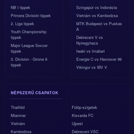
NB I tippek
Szingapúr vs Indonézia
Primera División tippek
Vietnám vs Kambodzsa
2. Liga tippek
MTK Budapest vs Puskas
A
Youth Championship
tippek
Debreceni V vs
Nyiregyhaza
Major League Soccer
tippek
Iwaki vs Imabari
3. Division - Girone 6
Energie C vs Hannover 96
tippek
Vikingur vs IBV V
NÉPSZERŰ CSAPATOK
Thaiföld
Fülöp-szigetek
Mianmar
Kisvarda FC
Vietnám
Ujpest
Kambodzsa
Debreceni VSC