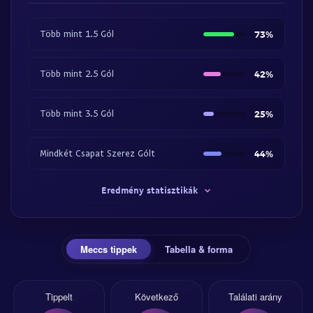
Több mint 1.5 Gól
73%
Több mint 2.5 Gól
42%
Több mint 3.5 Gól
25%
Mindkét Csapat Szerez Gólt
44%
Eredmény statisztikák
Meccs tippek
Tabella & forma
Tippelt
Következő
Találati arány