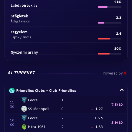
41%
Labdabirtoklás
Szögletek
3.3
Átlag / meccs
Fegyelem
2.6
Lapok / meccs
50%
Győzelmi arány
AI TIPPEKET
Powered by
Friendlies Clubs - Club Friendlies
Lecce
1
1
11
7.5/10
30
SS Monopoli
0
1.27
Lecce
2
U3.5
10
5.9/10
00
Istra 1961
2
1.38