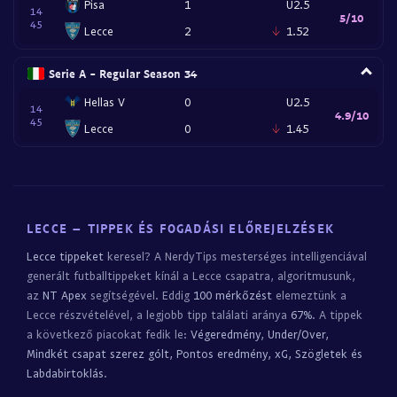
Pisa
1
U2.5
14
5/10
45
Lecce
2
1.52
Serie A - Regular Season 34
Hellas V
0
U2.5
14
4.9/10
45
Lecce
0
1.45
LECCE – TIPPEK ÉS FOGADÁSI ELŐREJELZÉSEK
Lecce tippeket
keresel? A NerdyTips mesterséges intelligenciával
generált futballtippeket kínál a Lecce csapatra, algoritmusunk,
az
NT Apex
segítségével. Eddig
100 mérkőzést
elemeztünk a
Lecce részvételével, a legjobb tipp találati aránya
67%
. A tippek
a következő piacokat fedik le:
Végeredmény, Under/Over,
Mindkét csapat szerez gólt, Pontos eredmény, xG, Szögletek és
Labdabirtoklás
.