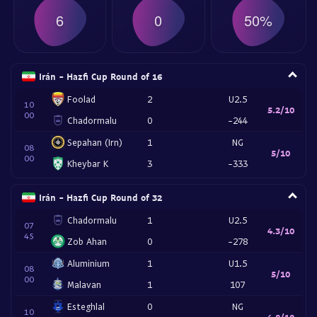
6
0
50%
Irán - Hazfi Cup Round of 16
Foolad
2
U2.5
10
5.2/10
00
Chadormalu
0
-244
Sepahan (Irn)
1
NG
08
5/10
00
Kheybar K
3
-333
Irán - Hazfi Cup Round of 32
Chadormalu
1
U2.5
07
4.3/10
45
Zob Ahan
0
-278
Aluminium
1
U1.5
08
5/10
00
Malavan
1
107
Esteghlal
0
NG
10
4.8/10