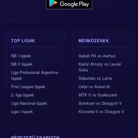
TOP LIGÁK
MÉRKŐZÉSEK
NB I tippek
Sabah FA vs Aarhus
NB II tippek
Kairat Almaty vs Levski
Sofia
Liga Profesional Argentina
tippek
Saburtalo vs Larne
First League tippek
Celje vs Ararat-Ar
2. liga tippek
MTK II vs Szekszard
Liga Nacional tippek
Soroksar vs Diosgyori V
Liga I tippek
Kisvarda II vs Diosgyor II
NÉPSZERŰ CSAPATOK