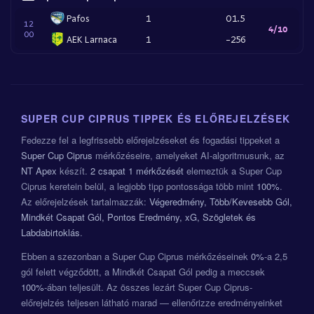
Pafos
1
O1.5
12
4/10
00
AEK Larnaca
1
-256
SUPER CUP CIPRUS TIPPEK ÉS ELŐREJELZÉSEK
Fedezze fel a legfrissebb előrejelzéseket és fogadási tippeket a
Super Cup Ciprus
mérkőzéseire, amelyeket AI-algoritmusunk, az
NT Apex
készít.
2 csapat
1 mérkőzését
elemeztük a Super Cup
Ciprus keretein belül, a legjobb tipp pontossága több mint
100%
.
Az előrejelzések tartalmazzák:
Végeredmény, Több/Kevesebb Gól,
Mindkét Csapat Gól, Pontos Eredmény, xG, Szögletek és
Labdabirtoklás
.
Ebben a szezonban a Super Cup Ciprus mérkőzéseinek
0%
-a 2,5
gól felett végződött, a Mindkét Csapat Gól pedig a meccsek
100%
-ában teljesült. Az összes lezárt Super Cup Ciprus-
előrejelzés teljesen látható marad — ellenőrizze eredményeinket