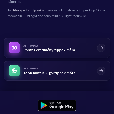
bármikor.
Az
AI-alapú foci tippjeink
messze túlmutatnak a Super Cup Ciprus
meccsein — világszerte több mint 160 ligát fedünk le.
AI · TODAY
Pontos eredmény tippek mára
AI · TODAY
Több mint 2.5 gól tippek mára