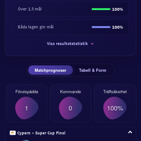
Över 1.5 mål
100%
Båda lagen gör mål
100%
Visa resultatstatistik
Matchprognoser
Tabell & Form
Förutspådda
Kommande
Träffsäkerhet
1
0
100%
Cypern - Super Cup Final