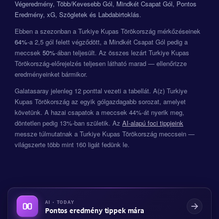
Végeredmény, Több/Kevesebb Gól, Mindkét Csapat Gól, Pontos
Eredmény, xG, Szögletek és Labdabirtoklás
.
Ebben a szezonban a Turkiye Kupas Törökország mérkőzéseinek
64%
-a 2,5 gól felett végződött, a Mindkét Csapat Gól pedig a
meccsek
50%
-ában teljesült. Az összes lezárt Turkiye Kupas
Törökország-előrejelzés teljesen látható marad — ellenőrizze
eredményeinket bármikor.
Galatasaray jelenleg 12 ponttal vezeti a tabellát. A(z) Turkiye
Kupas Törökország az egyik gólgazdagabb sorozat, amelyet
követünk. A hazai csapatok a meccsek 44%-át nyerik meg,
döntetlen pedig 13%-ban születik. Az
AI-alapú foci tippjeink
messze túlmutatnak a Turkiye Kupas Törökország meccsein —
világszerte több mint 160 ligát fedünk le.
AI · TODAY
Pontos eredmény tippek mára