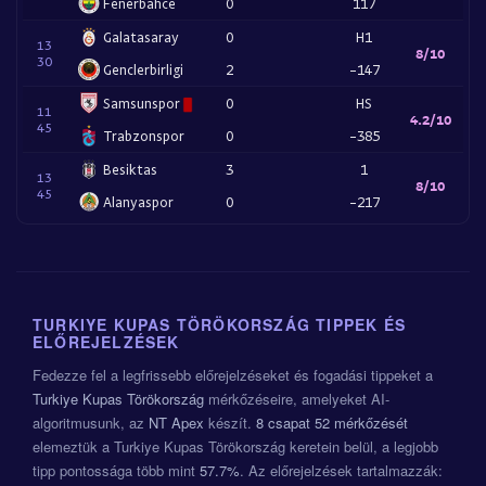
Fenerbahce
0
117
Galatasaray
0
H1
13
8/10
30
Genclerbirligi
2
-147
Samsunspor
0
HS
11
4.2/10
45
Trabzonspor
0
-385
Besiktas
3
1
13
8/10
45
Alanyaspor
0
-217
TURKIYE KUPAS TÖRÖKORSZÁG TIPPEK ÉS
ELŐREJELZÉSEK
Fedezze fel a legfrissebb előrejelzéseket és fogadási tippeket a
Turkiye Kupas Törökország
mérkőzéseire, amelyeket AI-
algoritmusunk, az
NT Apex
készít.
8 csapat
52 mérkőzését
elemeztük a Turkiye Kupas Törökország keretein belül, a legjobb
tipp pontossága több mint
57.7%
. Az előrejelzések tartalmazzák: