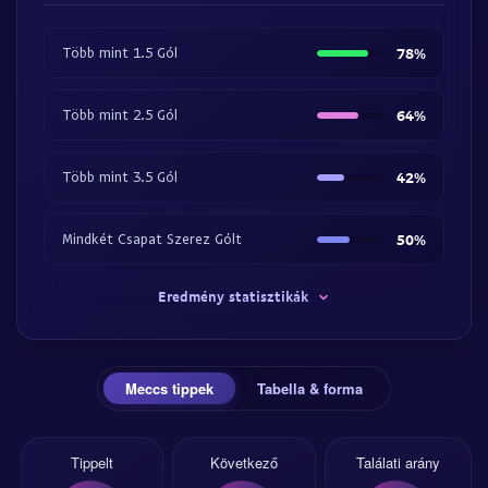
Több mint 1.5 Gól
78%
Több mint 2.5 Gól
64%
Több mint 3.5 Gól
42%
Mindkét Csapat Szerez Gólt
50%
Eredmény statisztikák
Meccs tippek
Tabella & forma
Tippelt
Következő
Találati arány