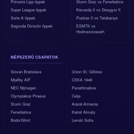
Primeira Liga tippek
Sturm Graz vs Fenerbahce
Super League tippek
Kisvarda II vs Diosgyor II
Serie A tippek
Puskas II vs Tatabanya
Segunda División tippek
ESMTK vs
Hodmezovasarh
NÉPSZERŰ CSAPATOK
Slovan Bratislava
Union St. Gilloise
Mjallby AIF
CSKA 1948
NEC Nijmegen
Panathinaikos
Olympiakos Piraeus
Celje
Sturm Graz
Ararat-Armenia
Fenerbahce
Kairat Almaty
Bodo/Glimt
Levski Sofia