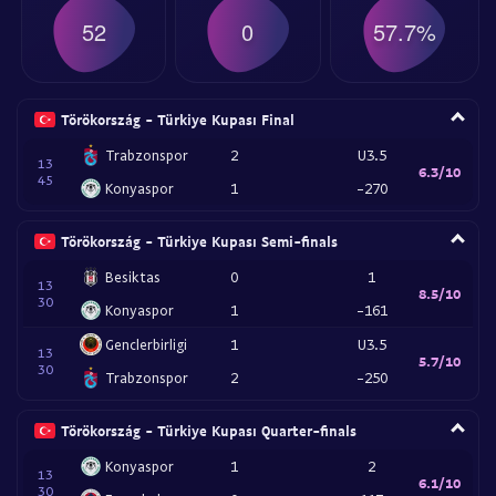
52
0
57.7%
Törökország - Türkiye Kupası Final
Trabzonspor
2
U3.5
13
6.3/10
45
Konyaspor
1
-270
Törökország - Türkiye Kupası Semi-finals
Besiktas
0
1
13
8.5/10
30
Konyaspor
1
-161
Genclerbirligi
1
U3.5
13
5.7/10
30
Trabzonspor
2
-250
Törökország - Türkiye Kupası Quarter-finals
Konyaspor
1
2
13
6.1/10
30