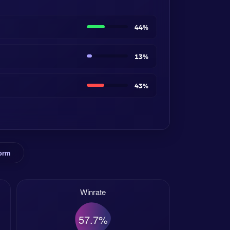
44%
13%
43%
orm
Winrate
57.7%