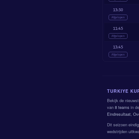
13:30
Afgelopen
11:45
Afgelopen
13:45
Afgelopen
TURKIYE KU
Bekijk de nieuwst
van
8 teams
in de
Eindresultaat, O
Dit seizoen eindi
wedstrijden uitkw