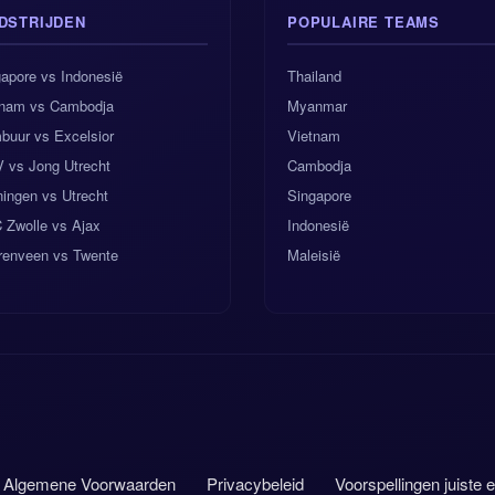
DSTRIJDEN
POPULAIRE TEAMS
apore vs Indonesië
Thailand
tnam vs Cambodja
Myanmar
buur vs Excelsior
Vietnam
 vs Jong Utrecht
Cambodja
ingen vs Utrecht
Singapore
 Zwolle vs Ajax
Indonesië
renveen vs Twente
Maleisië
Algemene Voorwaarden
Privacybeleid
Voorspellingen juiste 