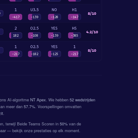
1
U3.5
NO
H1
8/10
0
-417
-139
-128
-147
2
O2.5
YES
HS
4.2/10
182
-108
-139
-385
1
O2.5
YES
1
8/10
-217
-182
-125
-217
 ons AI-algoritme
NT Apex
. We hebben
52 wedstrijden
 van meer dan
57.7%
. Voorspellingen omvatten
it
.
en, terwijl Beide Teams Scoren in
50%
van de
tbaar — bekijk onze prestaties op elk moment.