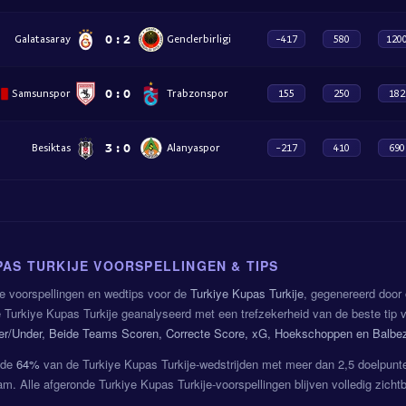
0
:
2
Galatasaray
Genclerbirligi
-417
580
120
0
:
0
Samsunspor
Trabzonspor
155
250
182
3
:
0
Besiktas
Alanyaspor
-217
410
690
PAS TURKIJE VOORSPELLINGEN & TIPS
e voorspellingen en wedtips voor de
Turkiye Kupas Turkije
, gegenereerd door
 Turkiye Kupas Turkije geanalyseerd met een trefzekerheid van de beste tip
ver/Under, Beide Teams Scoren, Correcte Score, xG, Hoekschoppen en Balbez
gde
64%
van de Turkiye Kupas Turkije-wedstrijden met meer dan 2,5 doelpunt
am. Alle afgeronde Turkiye Kupas Turkije-voorspellingen blijven volledig zich