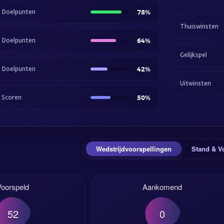
5 Doelpunten
78%
Thuiswinsten
5 Doelpunten
64%
Gelijkspel
5 Doelpunten
42%
Uitwinsten
 Scoren
50%
Wedstrijdvoorspellingen
Stand & V
Voorspeld
Aankomend
52
0