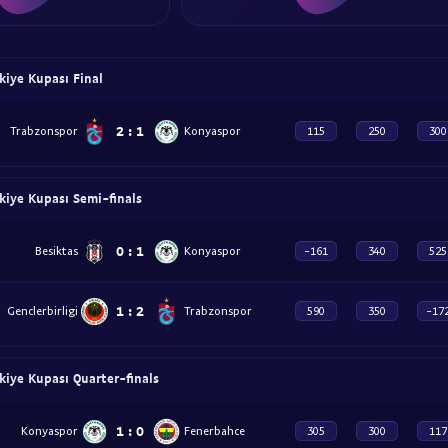
rkiye Kupası Final
2
:
1
Trabzonspor
Konyaspor
115
250
300
rkiye Kupası Semi-finals
0
:
1
Besiktas
Konyaspor
-161
340
525
1
:
2
Genclerbirligi
Trabzonspor
590
350
-17
rkiye Kupası Quarter-finals
1
:
0
Konyaspor
Fenerbahce
305
300
117