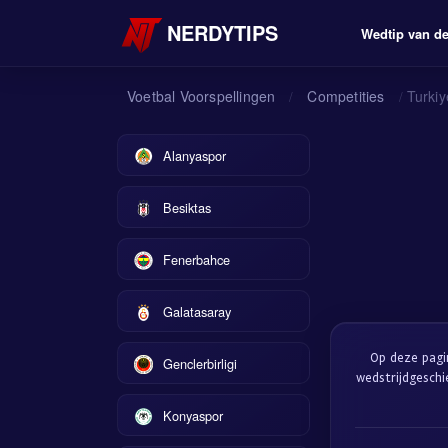
NERDYTIPS
Wedtip van d
Voetbal Voorspellingen
Competities
Turkiy
/
/
Alanyaspor
Besiktas
Fenerbahce
Galatasaray
Op deze pagi
Genclerbirligi
wedstrijdgesch
Konyaspor