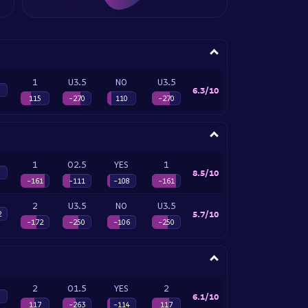
1
U3.5
NO
U3.5
6.3/10
115
-270
110
-270
1
O2.5
YES
1
8.5/10
-161
-111
-108
-161
2
U3.5
NO
U3.5
5.7/10
2
-172
-250
-106
-250
2
O1.5
YES
2
6.1/10
117
-263
-114
117