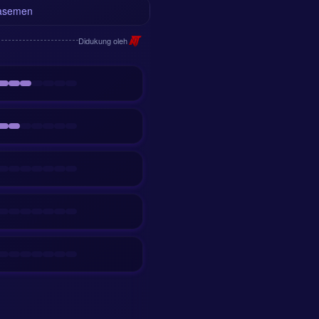
asemen
Didukung oleh