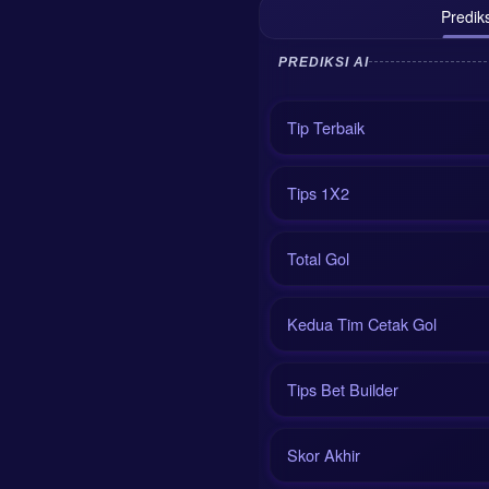
Prediks
PREDIKSI AI
Tip Terbaik
Tips 1X2
Total Gol
Kedua Tim Cetak Gol
Tips Bet Builder
Skor Akhir