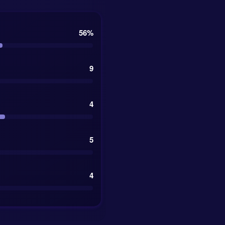
56%
9
4
5
4