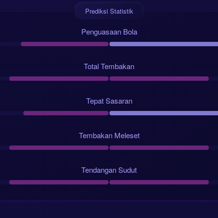
Prediksi Statistik
Penguasaan Bola
Total Tembakan
Tepat Sasaran
Tembakan Meleset
Tendangan Sudut