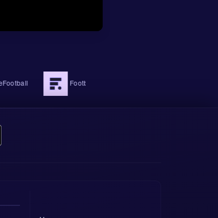
all
Football365
YahooSports
P