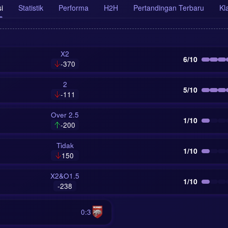
i
Statistik
Performa
H2H
Pertandingan Terbaru
Kl
X2
6/10
-370
2
5/10
-111
Over 2.5
1/10
-200
Tidak
1/10
150
X2&O1.5
1/10
-238
0:3