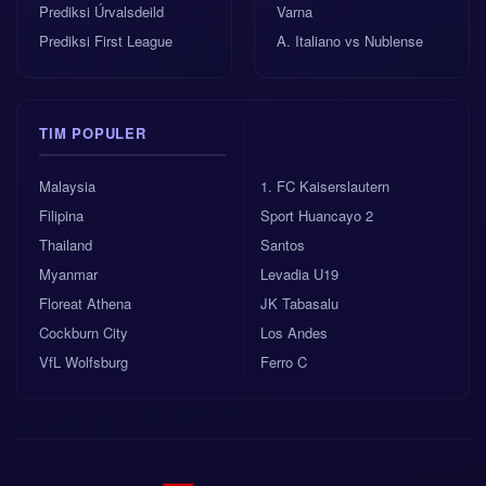
Prediksi Úrvalsdeild
Varna
Prediksi First League
A. Italiano vs Nublense
TIM POPULER
Malaysia
1. FC Kaiserslautern
Filipina
Sport Huancayo 2
Thailand
Santos
Myanmar
Levadia U19
Floreat Athena
JK Tabasalu
Cockburn City
Los Andes
VfL Wolfsburg
Ferro C