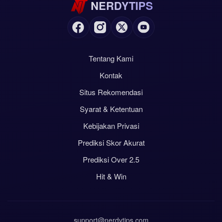
NERDYTIPS
Tentang Kami
Kontak
Situs Rekomendasi
Syarat & Ketentuan
Kebijakan Privasi
Prediksi Skor Akurat
Prediksi Over 2.5
Hit & Win
support@nerdytips.com