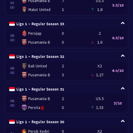
Pusamania B
7
U3.5
05
3.3/10
00
Malut United
1
1.8
Liga 1 - Regular Season 33
Persijap
0
2
08
8.3/10
00
Pusamania B
0
1.6
Liga 1 - Regular Season 32
Bali United
2
X2
08
6.4/10
00
Pusamania B
3
1.27
Liga 1 - Regular Season 31
Pusamania B
2
U3.5
08
3/10
00
Persita
0
1.53
Liga 1 - Regular Season 30
Persik Kediri
0
X2