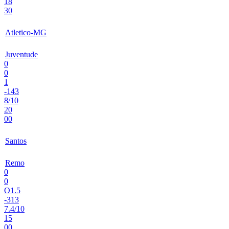
18
30
Atletico-MG
Juventude
0
0
1
-143
8/10
20
00
Santos
Remo
0
0
O1.5
-313
7.4/10
15
00