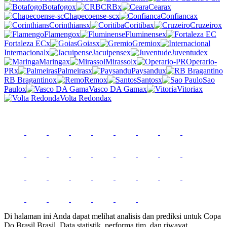
Botafogo
x
CRB
x
Ceara
x
Chapecoense-sc
x
Confianca
x
Corinthians
x
Coritiba
x
Cruzeiro
x
Flamengo
x
Fluminense
x
Fortaleza EC
x
Goias
x
Gremio
x
Internacional
x
Jacuipense
x
Juventude
x
Maringa
x
Mirassol
x
Operario-
PR
x
Palmeiras
x
Paysandu
x
RB Bragantino
x
Remo
x
Santos
x
Sao
Paulo
x
Vasco DA Gama
x
Vitoria
x
Volta Redonda
x
Prediksi Copa Do Brasil
Di halaman ini Anda dapat melihat analisis dan prediksi untuk Copa
Do Brasil Brasil. Data statistik, performa tim, dan riwayat