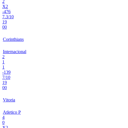
2
X2
-476
7.3/10
19
00
Corinthians
Internacional
2
1
1
-139
7/10
19
00
Vitoria
Atletico P
4
0
X2