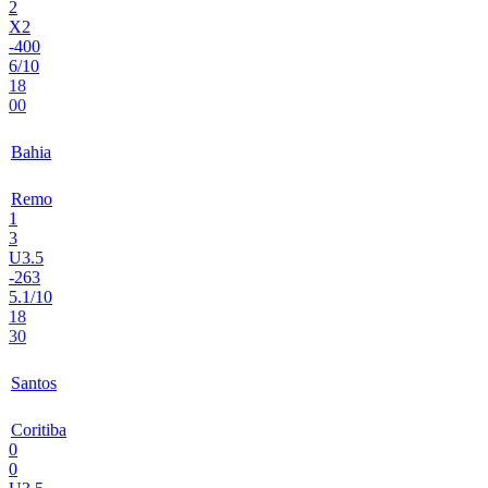
2
X2
-400
6/10
18
00
Bahia
Remo
1
3
U3.5
-263
5.1/10
18
30
Santos
Coritiba
0
0