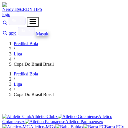
NERDYTIPS
⌘K
Masuk
Prediksi Bola
/
Liga
/
Copa Do Brasil Brasil
Prediksi Bola
/
Liga
/
Copa Do Brasil Brasil
Athletic Club
x
Atletico
Goianiense
x
Atletico Paranaense
x
Atletico-MG
x
Bahia
x
Barra FC
x