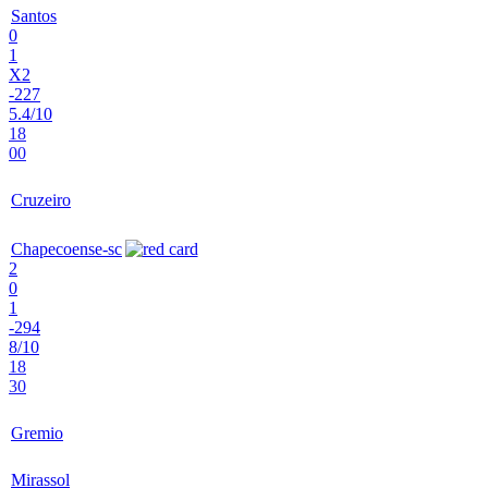
Santos
0
1
X2
-227
5.4/10
18
00
Cruzeiro
Chapecoense-sc
2
0
1
-294
8/10
18
30
Gremio
Mirassol