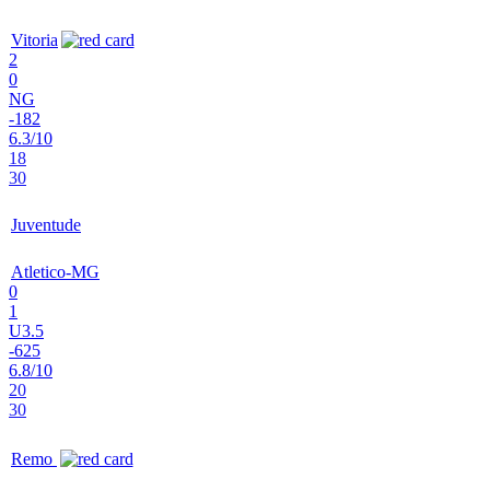
Vitoria
2
0
NG
-182
6.3/10
18
30
Juventude
Atletico-MG
0
1
U3.5
-625
6.8/10
20
30
Remo