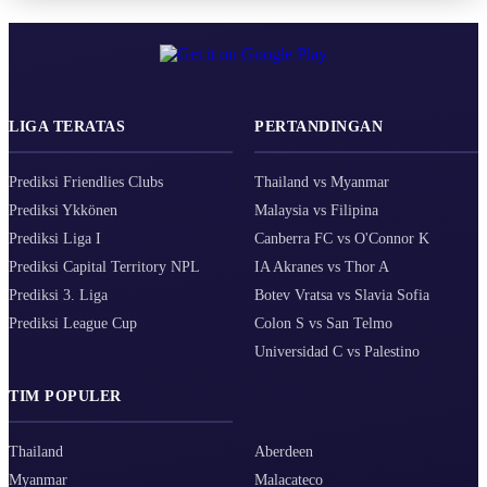
LIGA TERATAS
PERTANDINGAN
Prediksi Friendlies Clubs
Thailand vs Myanmar
Prediksi Ykkönen
Malaysia vs Filipina
Prediksi Liga I
Canberra FC vs O'Connor K
Prediksi Capital Territory NPL
IA Akranes vs Thor A
Prediksi 3. Liga
Botev Vratsa vs Slavia Sofia
Prediksi League Cup
Colon S vs San Telmo
Universidad C vs Palestino
TIM POPULER
Thailand
Aberdeen
Myanmar
Malacateco