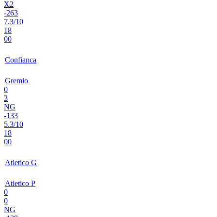
X2
-263
7.3/10
18
00
Confianca
Gremio
0
3
NG
-133
5.3/10
18
00
Atletico G
Atletico P
0
0
NG