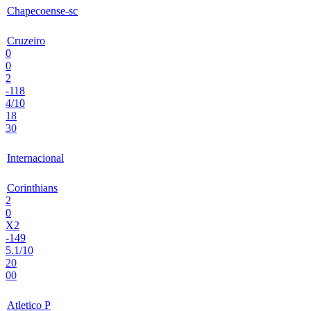
Chapecoense-sc
Cruzeiro
0
0
2
-118
4/10
18
30
Internacional
Corinthians
2
0
X2
-149
5.1/10
20
00
Atletico P