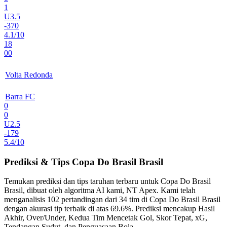
1
U3.5
-370
4.1/10
18
00
Volta Redonda
Barra FC
0
0
U2.5
-179
5.4/10
Prediksi & Tips Copa Do Brasil Brasil
Temukan prediksi dan tips taruhan terbaru untuk
Copa Do Brasil
Brasil
, dibuat oleh algoritma AI kami,
NT Apex
. Kami telah
menganalisis
102 pertandingan
dari
34 tim
di Copa Do Brasil Brasil
dengan akurasi tip terbaik di atas
69.6%
. Prediksi mencakup
Hasil
Akhir, Over/Under, Kedua Tim Mencetak Gol, Skor Tepat, xG,
Tendangan Sudut, dan Penguasaan Bola
.