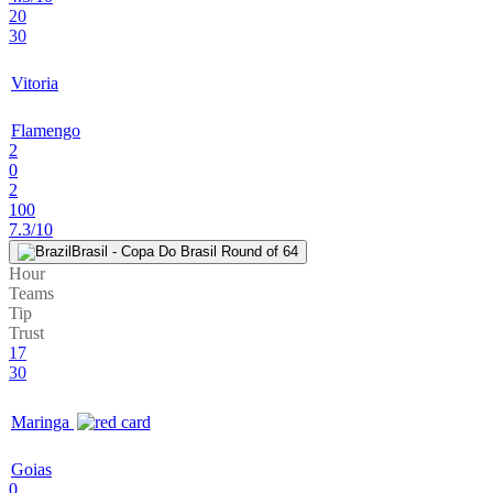
20
30
Vitoria
Flamengo
2
0
2
100
7.3/10
Brasil - Copa Do Brasil Round of 64
Hour
Teams
Tip
Trust
17
30
Maringa
Goias
0