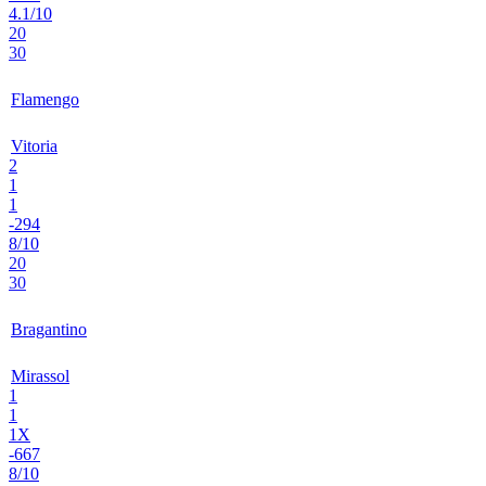
4.1/10
20
30
Flamengo
Vitoria
2
1
1
-294
8/10
20
30
Bragantino
Mirassol
1
1
1X
-667
8/10