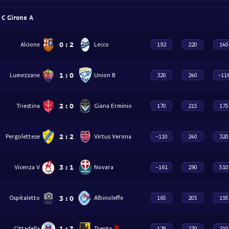
e C Girone A
0
:
2
Alcione
Lecco
192
220
140
1
:
0
Lumezzane
Union B
320
240
-11
2
:
0
Triestina
Giana Erminio
170
215
175
2
:
2
Pergolettese
Virtus Verona
-110
240
320
3
:
1
Vicenza V
Novara
-161
290
510
3
:
0
Ospitaletto
Albinoleffe
165
205
195
1
:
3
Cittadella
Trento
128
230
210