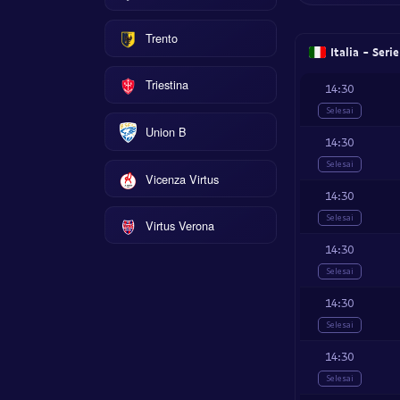
Trento
Italia - Seri
Triestina
14:30
Selesai
Union B
14:30
Selesai
Vicenza Virtus
14:30
Selesai
Virtus Verona
14:30
Selesai
14:30
Selesai
14:30
Selesai