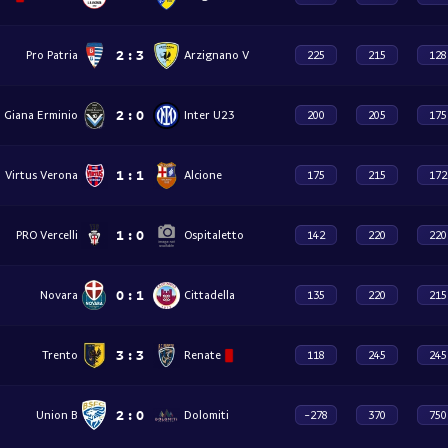
2
:
3
Pro Patria
Arzignano V
225
215
128
2
:
0
Giana Erminio
Inter U23
200
205
175
1
:
1
Virtus Verona
Alcione
175
215
172
1
:
0
PRO Vercelli
Ospitaletto
142
220
220
0
:
1
Novara
Cittadella
135
220
215
3
:
3
Trento
Renate
118
245
245
2
:
0
Union B
Dolomiti
-278
370
750