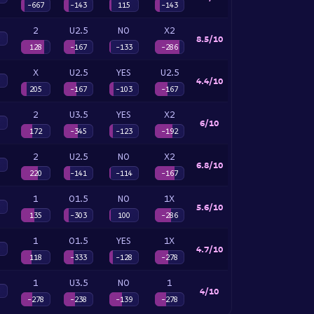
-667
-143
115
-143
2
U2.5
NO
X2
8.5/10
128
-167
-133
-286
X
U2.5
YES
U2.5
4.4/10
205
-167
-103
-167
2
U3.5
YES
X2
6/10
172
-345
-123
-192
2
U2.5
NO
X2
6.8/10
220
-141
-114
-167
1
O1.5
NO
1X
5.6/10
135
-303
100
-286
1
O1.5
YES
1X
4.7/10
118
-333
-128
-278
1
U3.5
NO
1
4/10
-278
-238
-139
-278