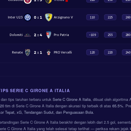
0
:
1
Inter U23
Arzignano V
110
225
260
2
:
4
Dolomiti
Pro Patria
-109
255
280
2
:
1
Renate
PRO Vercelli
120
220
240
TIPS SERIE C GIRONE A ITALIA
dan tips taruhan terbaru untuk
Serie C Girone A Italia
, dibuat oleh algoritma
20 tim
di Serie C Girone A Italia dengan akurasi tip terbaik di atas
65.5%
. Pr
or Tepat, xG, Tendangan Sudut, dan Penguasaan Bola
.
rtandingan Serie C Girone A Italia berakhir dengan lebih dari 2.5 gol, semen
rie C Girone A Italia yang telah selesai tetap terlihat — periksa rekam jejak