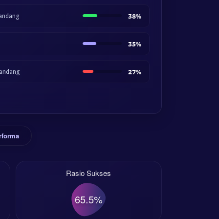
andang
38%
35%
andang
27%
rforma
Rasio Sukses
65.5%