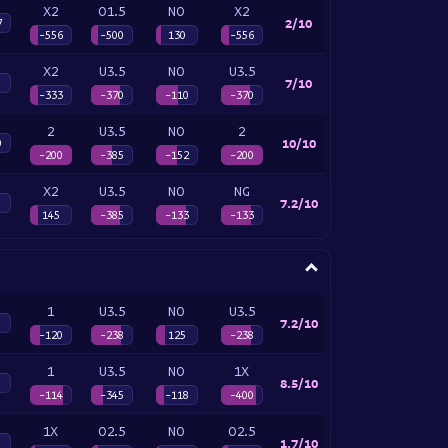
X2
O1.5
NO
X2
2/10
7
-556
-500
130
-556
X2
U3.5
NO
U3.5
7/10
-333
-370
-110
-370
2
U3.5
NO
2
10/10
0
-200
-385
-152
-200
X2
U3.5
NO
NG
7.2/10
145
-385
-133
-133
1
U3.5
NO
U3.5
7.2/10
-120
-238
125
-238
1
U3.5
NO
1X
8.5/10
-114
-345
-118
-400
1X
O2.5
NO
O2.5
1.7/10