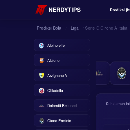
NERDYTIPS
Prediksi jit
Prediksi Bola
Liga
Serie C Girone A Italia
/
/
Albinoleffe
Alcione
Arzignano V
Cittadella
Di halaman ini
Dolomiti Bellunesi
Giana Erminio