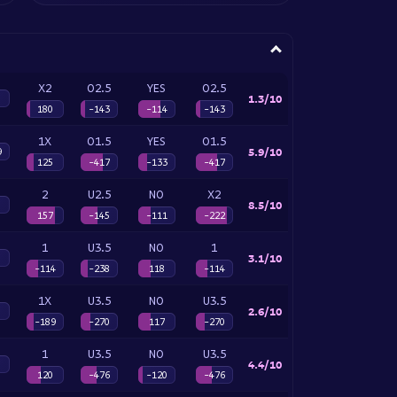
X2
O2.5
YES
O2.5
1.3/10
180
-143
-114
-143
1X
O1.5
YES
O1.5
5.9/10
9
125
-417
-133
-417
2
U2.5
NO
X2
8.5/10
157
-145
-111
-222
1
U3.5
NO
1
3.1/10
-114
-238
118
-114
1X
U3.5
NO
U3.5
2.6/10
-189
-270
117
-270
1
U3.5
NO
U3.5
4.4/10
120
-476
-120
-476