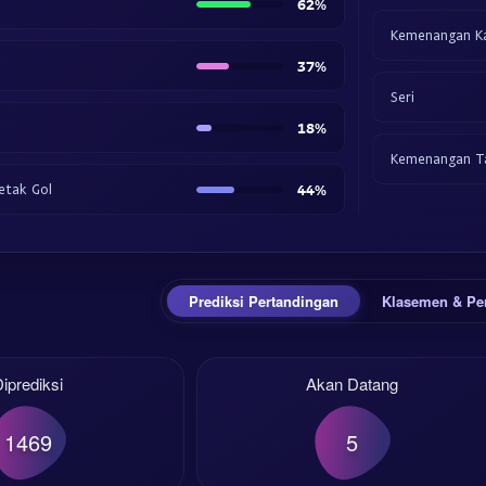
62%
Kemenangan K
37%
Seri
18%
Kemenangan T
etak Gol
44%
Prediksi Pertandingan
Klasemen & Pe
iprediksi
Akan Datang
1469
5