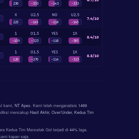
230
-333
-143
-333
X
U2.5
NO
U2.5
7.4/10
225
-145
-118
-145
1
O1.5
YES
1X
8.4/10
-109
-323
-118
-385
1
O1.5
YES
1X
8.5/10
120
-270
-114
-323
 AI kami,
NT Apex
. Kami telah menganalisis
1469
ediksi mencakup
Hasil Akhir, Over/Under, Kedua Tim
tara Kedua Tim Mencetak Gol terjadi di
44%
laga.
 kami kapan saja.