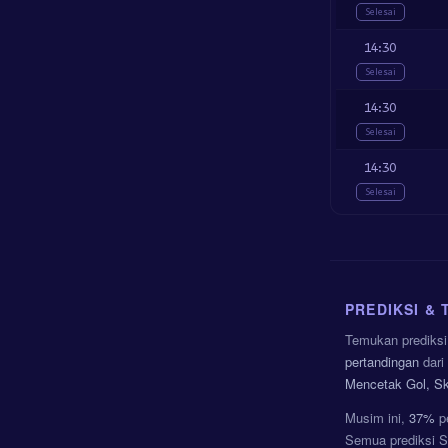
Selesai
14:30
Selesai
14:30
Selesai
14:30
Selesai
PREDIKSI & 
Temukan prediksi 
pertandingan
dari
Mencetak Gol, Sk
Musim ini,
37%
pe
Semua prediksi Se