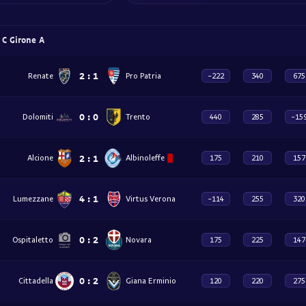
e C Girone A
2
:
1
Renate
Pro Patria
-222
340
675
0
:
0
Dolomiti
Trento
440
285
-15
2
:
1
Alcione
Albinoleffe
175
210
157
4
:
1
Lumezzane
Virtus Verona
-114
255
320
0
:
2
Ospitaletto
Novara
175
225
147
0
:
2
Cittadella
Giana Erminio
120
220
275