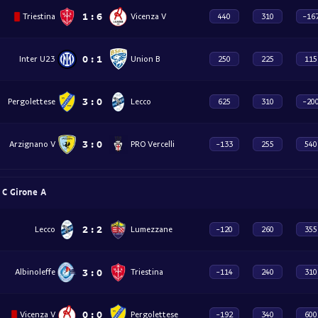
1
:
6
Triestina
Vicenza V
440
310
-16
0
:
1
Inter U23
Union B
250
225
115
3
:
0
Pergolettese
Lecco
625
310
-20
3
:
0
Arzignano V
PRO Vercelli
-133
255
540
e C Girone A
2
:
2
Lecco
Lumezzane
-120
260
355
3
:
0
Triestina
Albinoleffe
-114
240
310
0
:
0
Vicenza V
Pergolettese
-192
340
600