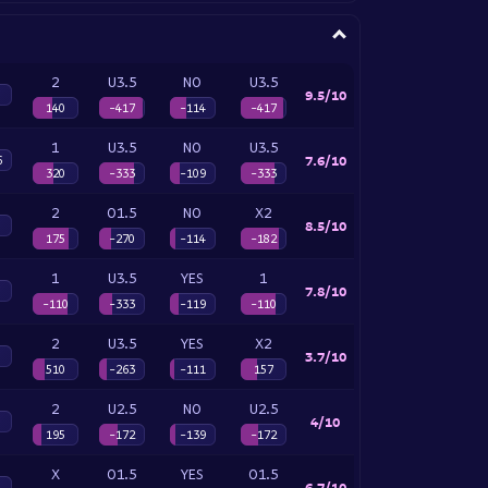
2
U3.5
NO
U3.5
9.5/10
140
-417
-114
-417
1
U3.5
NO
U3.5
7.6/10
6
320
-333
-109
-333
2
O1.5
NO
X2
8.5/10
175
-270
-114
-182
1
U3.5
YES
1
7.8/10
-110
-333
-119
-110
2
U3.5
YES
X2
3.7/10
510
-263
-111
157
2
U2.5
NO
U2.5
4/10
195
-172
-139
-172
X
O1.5
YES
O1.5
6.7/10