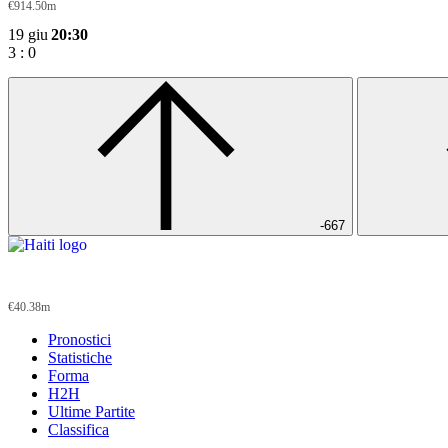
€914.50m
19 giu
20:30
3
:
0
-667
Haiti
€40.38m
Pronostici
Statistiche
Forma
H2H
Ultime Partite
Classifica