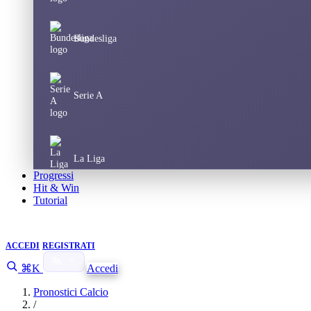
Bundesliga
Serie A
La Liga
Progressi
Hit & Win
Tutorial
Champions League
ACCEDI
REGISTRATI
⌘K
Accedi
Europa League
Pronostici Calcio
/