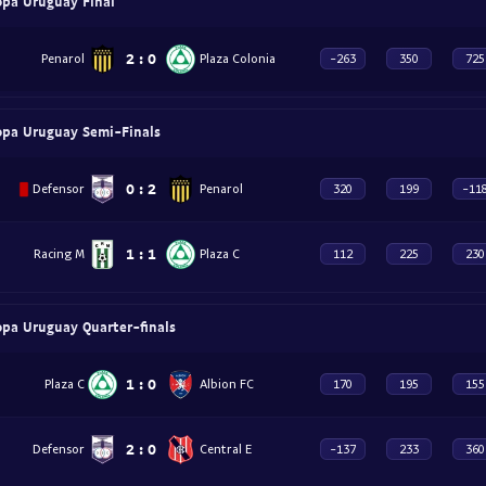
opa Uruguay Final
2
:
0
Penarol
Plaza Colonia
-263
350
725
opa Uruguay Semi-Finals
0
:
2
Defensor
Penarol
320
199
-11
1
:
1
Racing M
Plaza C
112
225
230
pa Uruguay Quarter-finals
1
:
0
Plaza C
Albion FC
170
195
155
2
:
0
Defensor
Central E
-137
233
360