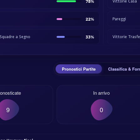
78%
Vittorie Casa
22%
Pareggi
 Squadre a Segno
33%
Vittorie Trasf
Pronostici Partite
Classifica & Fo
onosticate
In arrivo
9
0