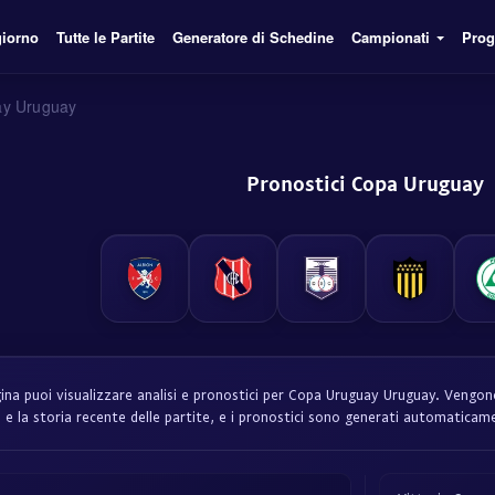
giorno
Tutte le Partite
Generatore di Schedine
Campionati
Prog
ay Uruguay
Pronostici Copa Uruguay
ina puoi visualizzare analisi e pronostici per Copa Uruguay Uruguay. Vengono 
 e la storia recente delle partite, e i pronostici sono generati automaticame