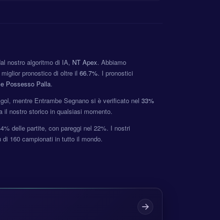
dal nostro algoritmo di IA,
NT Apex
. Abbiamo
glior pronostico di oltre il
66.7%
. I pronostici
o e Possesso Palla
.
 gol, mentre Entrambe Segnano si è verificato nel
33%
ca il nostro storico in qualsiasi momento.
% delle partite, con pareggi nel 22%. I nostri
di 160 campionati in tutto il mondo.