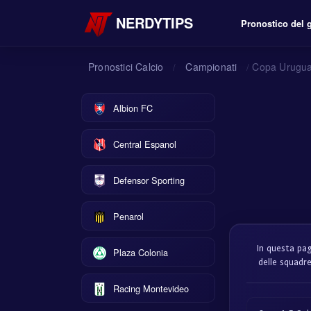
NERDYTIPS
Pronostico del 
Pronostici Calcio
Campionati
Copa Urugu
/
/
Albion FC
Central Espanol
Defensor Sporting
Penarol
In questa pag
Plaza Colonia
delle squadre
Racing Montevideo