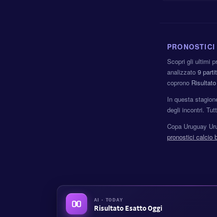
PRONOSTICI
Scopri gli ultimi 
analizzato
9 parti
coprono
Risultat
In questa stagione
degli incontri. Tu
Copa Uruguay Urug
pronostici calcio b
AI · TODAY
Risultato Esatto Oggi