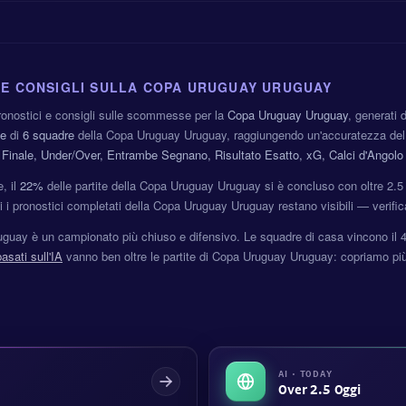
 E CONSIGLI SULLA COPA URUGUAY URUGUAY
pronostici e consigli sulle scommesse per la
Copa Uruguay Uruguay
, generati 
te
di
6 squadre
della Copa Uruguay Uruguay, raggiungendo un'accuratezza del mi
o Finale, Under/Over, Entrambe Segnano, Risultato Esatto, xG, Calci d'Angol
, il
22%
delle partite della Copa Uruguay Uruguay si è concluso con oltre 2.5
tti i pronostici completati della Copa Uruguay Uruguay restano visibili — verifi
uay è un campionato più chiuso e difensivo. Le squadre di casa vincono il 44
asati sull'IA
vanno ben oltre le partite di Copa Uruguay Uruguay: copriamo più 
AI · TODAY
Over 2.5 Oggi