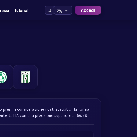
Accedi
ressi
Tutorial
presi in considerazione i dati statistici, la forma
nte dall'IA con una precisione superiore al 66.7%.