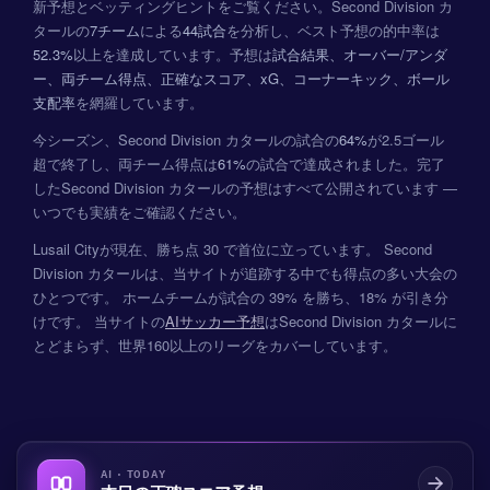
新予想とベッティングヒントをご覧ください。Second Division カ
タールの
7チーム
による
44試合
を分析し、ベスト予想の的中率は
52.3%
以上を達成しています。予想は
試合結果、オーバー/アンダ
ー、両チーム得点、正確なスコア、xG、コーナーキック、ボール
支配率
を網羅しています。
今シーズン、Second Division カタールの試合の
64%
が2.5ゴール
超で終了し、両チーム得点は
61%
の試合で達成されました。完了
したSecond Division カタールの予想はすべて公開されています —
いつでも実績をご確認ください。
Lusail Cityが現在、勝ち点 30 で首位に立っています。 Second
Division カタールは、当サイトが追跡する中でも得点の多い大会の
ひとつです。 ホームチームが試合の 39% を勝ち、18% が引き分
けです。 当サイトの
AIサッカー予想
はSecond Division カタールに
とどまらず、世界160以上のリーグをカバーしています。
AI · TODAY