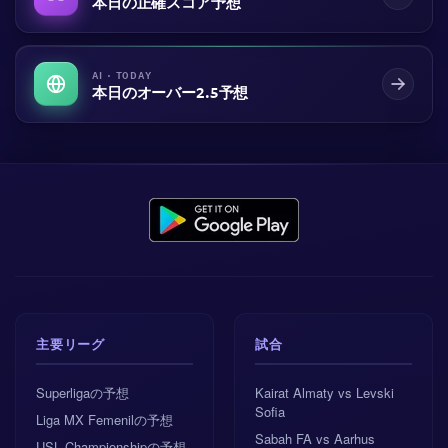
本日の正確スコア予想
AI · TODAY
本日のオーバー2.5予想
主要リーグ
試合
Superligaの予想
Kairat Almaty vs Levski
Sofia
Liga MX Femenilの予想
Sabah FA vs Aarhus
USL Championshipの予想