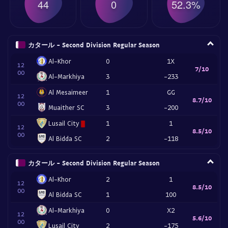
44
0
52.3%
カタール - Second Division Regular Season
Al-Khor
0
1X
12
7/10
00
Al-Markhiya
3
-233
Al Mesaimeer
1
GG
12
8.7/10
00
Muaither SC
3
-200
Lusail City
1
1
12
8.5/10
00
Al Bidda SC
2
-118
カタール - Second Division Regular Season
Al-Khor
2
1
12
8.5/10
00
Al Bidda SC
1
100
Al-Markhiya
0
X2
12
5.6/10
00
Lusail City
2
-175