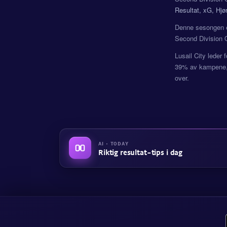
Resultat, xG, Hjø
Denne sesongen 
Second Division Q
Lusail City leder
39% av kampene,
over.
AI · TODAY
Riktig resultat-tips i dag