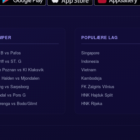
MPER
POPULÆRE LAG
 B vs Pafos
Singapore
iff vs ST. G
Indonesia
h Poznan vs KI Klaksvik
Vietnam
k Halden vs Mjondalen
Kambodsja
ng vs Sarpsborg
FK Zalgiris Vilnius
ndal vs Pors G
HNK Hajduk Split
erenga vs Bodo/Glimt
HNK Rijeka