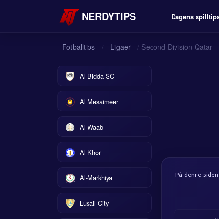
NERDYTIPS
Dagens spilltip
Fotballtips
Ligaer
Second Division Qatar
/
/
Al Bidda SC
Al Mesaimeer
Al Waab
Al-Khor
På denne siden
Al-Markhiya
Lusail City