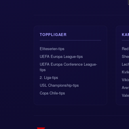
TOPPLIGAER
KA
Eliteserien-tips
Red
UEFA Europa League-tips
Sher
UEFA Europa Conference League-
Lec
tips
Kvi
2. Liga-tips
Viki
USL Championship-tips
Are
Copa Chile-tips
Val