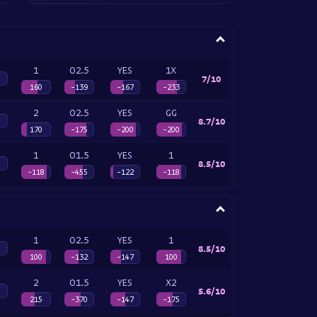
1
O2.5
YES
1X
7/10
160
-139
-167
-233
2
O2.5
YES
GG
8.7/10
170
-175
-200
-200
1
O1.5
YES
1
8.5/10
-118
-455
-122
-118
1
O2.5
YES
1
8.5/10
100
-132
-147
100
2
O1.5
YES
X2
5.6/10
215
-370
-147
-175