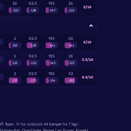
1X
O2.5
YES
1X
2/10
-222
-128
-147
-222
1
O2.5
YES
GG
5/10
4
310
-128
-141
-141
1
O2.5
YES
1X
3.3/10
110
-122
-143
-323
2
O2.5
YES
X2
8.3/10
133
-133
-154
-263
NT Apex
. Vi har analysert
44 kamper
fra
7 lag
i
Sluttresultat, Over/Under, Begge Lag Scorer, Korrekt