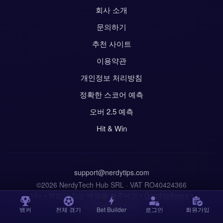
회사 소개
문의하기
추천 사이트
이용약관
개인정보 처리방침
정확한 스코어 예측
오버 2.5 예측
Hit & Win
support@nerdytips.com
©2026 NerdyTech Hub SRL · VAT RO40424366
18+ • 책임감 있는 베팅을 해주세요 •
GambleAware
•
NCPGambling.org
뱅커
전체 경기
Bet Builder
로그인
회원가입