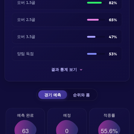
오버 1.5골
82%
오버 2.5골
65%
오버 3.5골
47%
양팀 득점
53%
결과 통계 보기
경기 예측
순위와 폼
예측 완료
예정
적중률
63
0
55.6%