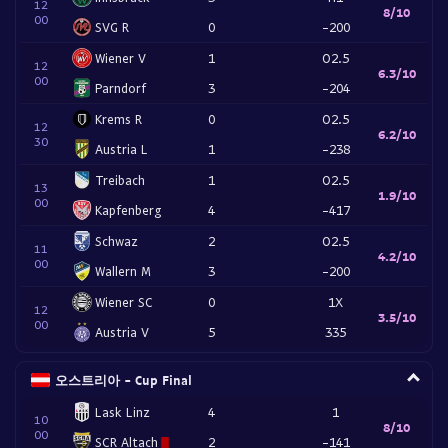
12
8/10
00
SVG R
0
-200
Wiener V
1
O2.5
12
6.3/10
00
Parndorf
3
-204
Krems R
0
O2.5
12
6.2/10
30
Austria L
1
-238
Treibach
1
O2.5
13
1.9/10
00
Kapfenberg
4
-417
Schwaz
2
O2.5
11
4.2/10
00
Wallern M
3
-200
Wiener SC
0
1X
12
3.5/10
00
Austria V
5
335
오스트리아 - Cup Final
Lask Linz
4
1
10
8/10
00
SCR Altach
2
-141