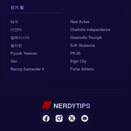
인기 팀
태국
Real Aviles
미얀마
Charlotte Independence
말레이시아
Greenville Triumph
필리핀
SJK Akatemia
Pyunik Yerevan
PK-35
Van
Elgin City
Racing Santander II
Forfar Athletic
NERDYTIPS