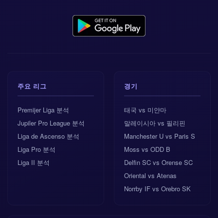
주요 리그
경기
Premijer Liga 분석
태국 vs 미얀마
Jupiler Pro League 분석
말레이시아 vs 필리핀
Liga de Ascenso 분석
Manchester U vs Paris S
Liga Pro 분석
Moss vs ODD B
Liga II 분석
Delfin SC vs Orense SC
Oriental vs Atenas
Norrby IF vs Orebro SK