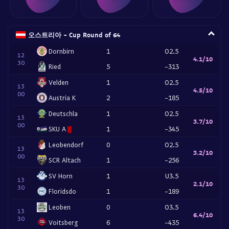
오스트리아 - Cup Round of 64
Dornbirn
1
O2.5
12
4.1/10
30
Ried
5
-313
Velden
1
O2.5
13
4.5/10
00
Austria K
2
-185
Deutschla
1
O2.5
13
3.7/10
00
SKU A
1
-345
Leobendorf
0
O2.5
13
3.2/10
00
SCR Altach
1
-256
SV Horn
1
U3.5
13
2.1/10
30
Floridsdo
1
-189
Leoben
0
O3.5
13
6.4/10
30
Voitsberg
6
-435