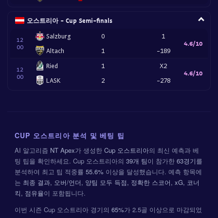
오스트리아 - Cup Semi-finals
Salzburg
0
1
12
4.6/10
00
Altach
1
-189
Ried
1
X2
12
4.6/10
00
LASK
2
-278
CUP 오스트리아 분석 및 베팅 팁
AI 알고리즘
NT Apex
가 생성한
Cup 오스트리아
의 최신 예측과 베
팅 팁을 확인하세요. Cup 오스트리아의
39개 팀
이 참가한
63경기
를
분석하여 최고 팁 적중률
55.6%
이상을 달성했습니다. 예측 항목에
는
최종 결과, 오버/언더, 양팀 모두 득점, 정확한 스코어, xG, 코너
킥, 점유율
이 포함됩니다.
이번 시즌 Cup 오스트리아 경기의
65%
가 2.5골 이상으로 마감되었