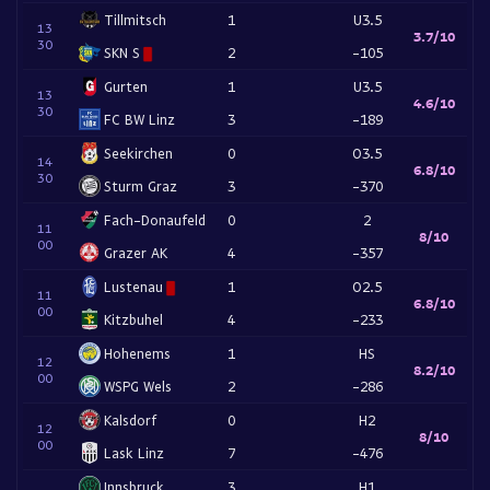
Tillmitsch
1
U3.5
13
3.7/10
30
SKN S
2
-105
Gurten
1
U3.5
13
4.6/10
30
FC BW Linz
3
-189
Seekirchen
0
O3.5
14
6.8/10
30
Sturm Graz
3
-370
Fach-Donaufeld
0
2
11
8/10
00
Grazer AK
4
-357
Lustenau
1
O2.5
11
6.8/10
00
Kitzbuhel
4
-233
Hohenems
1
HS
12
8.2/10
00
WSPG Wels
2
-286
Kalsdorf
0
H2
12
8/10
00
Lask Linz
7
-476
Innsbruck
3
H1