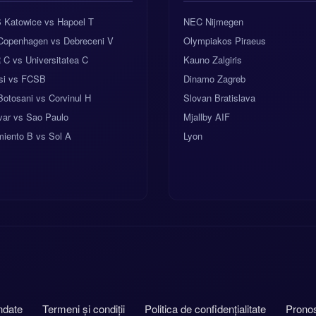
 Katowice vs Hapoel T
NEC Nijmegen
Copenhagen vs Debreceni V
Olympiakos Piraeus
C vs Universitatea C
Kauno Zalgiris
si vs FCSB
Dinamo Zagreb
otosani vs Corvinul H
Slovan Bratislava
var vs Sao Paulo
Mjallby AIF
miento B vs Sol A
Lyon
ndate
Termeni și condiții
Politica de confidențialitate
Pronos