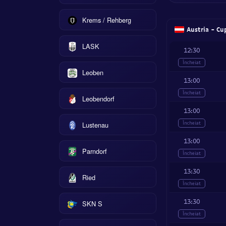
Krems / Rehberg
Austria - Cu
LASK
12:30
Încheiat
Leoben
13:00
Încheiat
Leobendorf
13:00
Încheiat
Lustenau
13:00
Parndorf
Încheiat
13:30
Ried
Încheiat
13:30
SKN S
Încheiat