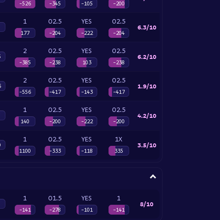
-526
-345
-105
-200
1
O2.5
YES
O2.5
6.3/10
177
-204
-222
-204
2
O2.5
YES
O2.5
6.2/10
5
-385
-238
103
-238
2
O2.5
YES
O2.5
1.9/10
6
-556
-417
-143
-417
1
O2.5
YES
O2.5
4.2/10
140
-200
-222
-200
1
O2.5
YES
1X
3.5/10
0
1100
-333
-118
335
1
O1.5
YES
1
8/10
-141
-278
-101
-141