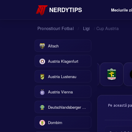
NERDYTIPS
Meciurile zi
Pronosticuri Fotbal
Ligi
Cup Austria
/
/
Altach
Austria Klagenfurt
Austria Lustenau
Austria Vienna
Pe această pag
Deutschlandsberger SC
Dornbirn