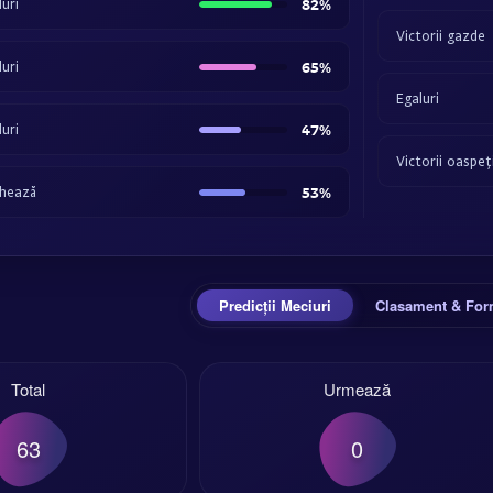
uri
82%
Victorii gazde
uri
65%
Egaluri
uri
47%
Victorii oaspeț
hează
53%
Predicții Meciuri
Clasament & Fo
Total
Urmează
63
0