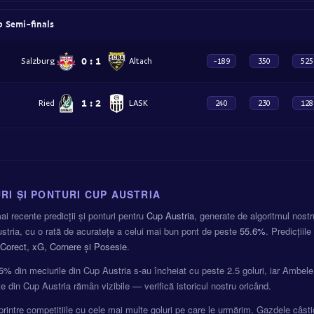
p Semi-finals
0
:
1
Salzburg
Altach
-189
350
525
1
:
2
Ried
LASK
240
230
128
RI ȘI PONTURI CUP AUSTRIA
i recente predicții și ponturi pentru
Cup Austria
, generate de algoritmul nost
tria, cu o rată de acuratețe a celui mai bun pont de peste
55.6%
. Predicțiil
Corect, xG, Cornere și Posesie
.
5%
din meciurile din Cup Austria s-au încheiat cu peste 2.5 goluri, iar Ambel
zate din Cup Austria rămân vizibile — verifică istoricul nostru oricând.
printre competițiile cu cele mai multe goluri pe care le urmărim. Gazdele câșt