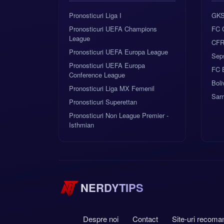
Pronosticuri Liga I
GKS
Pronosticuri UEFA Champions
FC 
League
CFR 
Pronosticuri UEFA Europa League
Sep
Pronosticuri UEFA Europa
FC B
Conference League
Boli
Pronosticuri Liga MX Femenil
Sar
Pronosticuri Superettan
Pronosticuri Non League Premier -
Isthmian
NERDYTIPS
Despre noi
Contact
Site-uri recoma