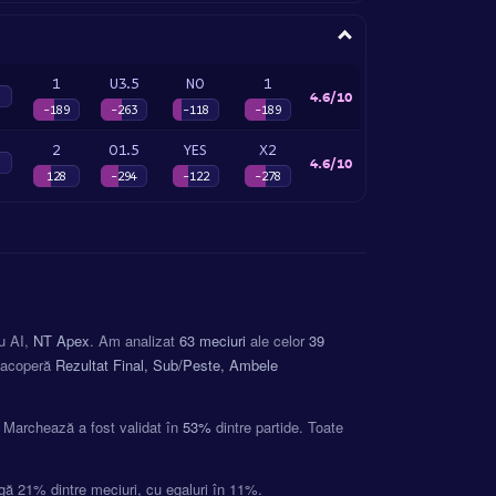
1
U3.5
NO
1
4.6/10
-189
-263
-118
-189
2
O1.5
YES
X2
4.6/10
128
-294
-122
-278
ru AI,
NT Apex
. Am analizat
63 meciuri
ale celor
39
e acoperă
Rezultat Final, Sub/Peste, Ambele
e Marchează a fost validat în
53%
dintre partide. Toate
igă 21% dintre meciuri, cu egaluri în 11%.