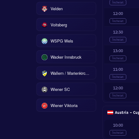
Încheiat
Velden
12:00
Încheiat
Voitsberg
12:30
Încheiat
WSPG Wels
13:00
Wacker Innsbruck
Încheiat
11:00
Wallern / Marienkirchen
Încheiat
12:00
Wiener SC
Încheiat
Wiener Viktoria
Austria - Cu
10:00
Încheiat