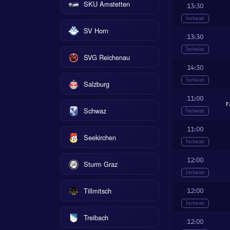
SKU Amstetten
13:30
Încheiat
SV Horn
13:30
Încheiat
SVG Reichenau
14:30
Încheiat
Salzburg
11:00
F
Schwaz
Încheiat
11:00
Seekirchen
Încheiat
12:00
Sturm Graz
Încheiat
Tillmitsch
12:00
Încheiat
Treibach
12:00