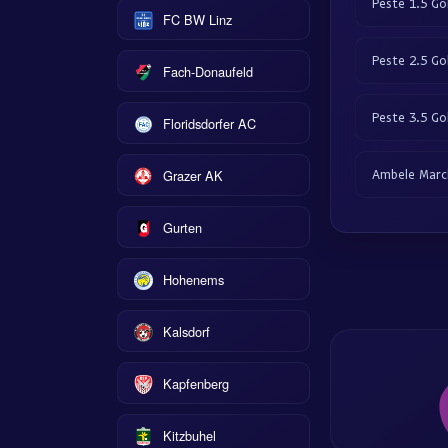
Peste 1.5 Gol
FC BW Linz
Peste 2.5 Gol
Fach-Donaufeld
Peste 3.5 Gol
Floridsdorfer AC
Grazer AK
Ambele Marc
Gurten
Hohenems
Kalsdorf
Kapfenberg
Kitzbuhel