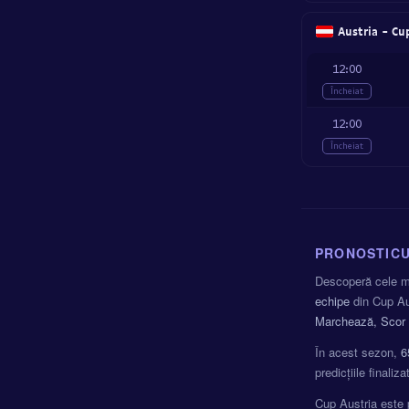
Austria - Cu
12:00
Încheiat
12:00
Încheiat
PRONOSTICU
Descoperă cele ma
echipe
din Cup Aus
Marchează, Scor 
În acest sezon,
6
predicțiile finali
Cup Austria este 