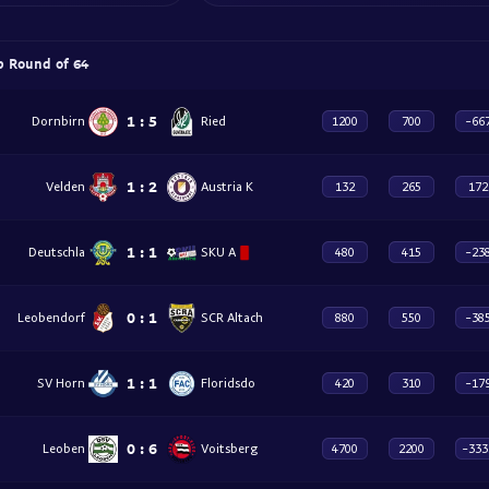
p Round of 64
1
:
5
Dornbirn
Ried
1200
700
-66
1
:
2
Velden
Austria K
132
265
172
1
:
1
Deutschla
SKU A
480
415
-23
0
:
1
Leobendorf
SCR Altach
880
550
-38
1
:
1
SV Horn
Floridsdo
420
310
-17
0
:
6
Voitsberg
Leoben
4700
2200
-333