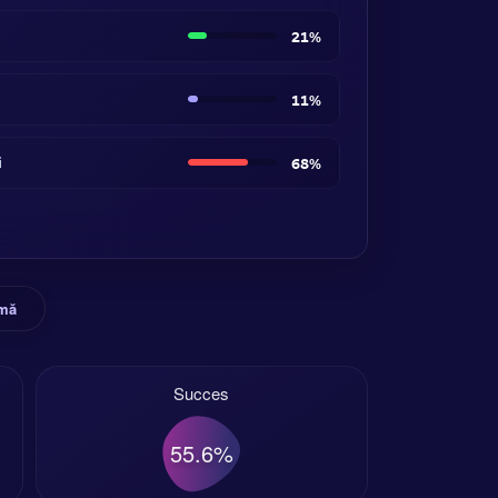
21%
11%
i
68%
rmă
Succes
55.6%