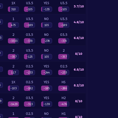
1X
U3.5
YES
U3.5
3.7/10
0
310
-105
-135
-105
1
U3.5
NO
U3.5
4.6/10
3
475
-189
105
-189
2
O3.5
NO
O3.5
6.8/10
3
-3333
-370
-278
-370
2
U3.5
NO
2
8/10
7
-357
-125
105
-357
2
O2.5
YES
O2.5
6.8/10
117
-233
-244
-233
1X
O2.5
YES
HS
8.2/10
3
-103
-182
-185
-286
2
O3.5
YES
H2
8/10
9
-1429
-313
-139
-476
1
O2.5
NO
H1
8/10
0