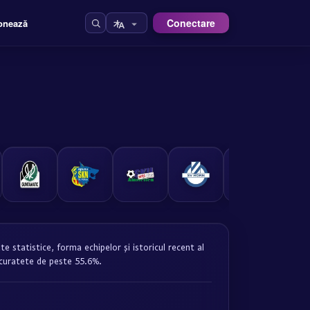
Conectare
onează
e statistice, forma echipelor și istoricul recent al
acuratete de peste 55.6%.