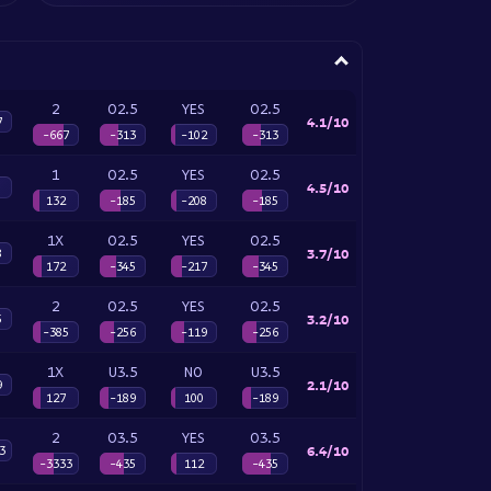
2
O2.5
YES
O2.5
4.1/10
7
-667
-313
-102
-313
1
O2.5
YES
O2.5
4.5/10
132
-185
-208
-185
1X
O2.5
YES
O2.5
3.7/10
8
172
-345
-217
-345
2
O2.5
YES
O2.5
3.2/10
5
-385
-256
-119
-256
1X
U3.5
NO
U3.5
2.1/10
9
127
-189
100
-189
2
O3.5
YES
O3.5
6.4/10
3
-3333
-435
112
-435