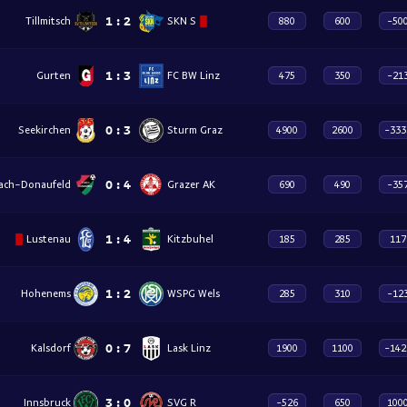
1
:
2
Tillmitsch
SKN S
880
600
-50
1
:
3
Gurten
FC BW Linz
475
350
-21
0
:
3
Seekirchen
Sturm Graz
4900
2600
-333
0
:
4
ach-Donaufeld
Grazer AK
690
490
-35
1
:
4
Lustenau
Kitzbuhel
185
285
117
1
:
2
Hohenems
WSPG Wels
285
310
-12
0
:
7
Kalsdorf
Lask Linz
1900
1100
-142
3
:
0
Innsbruck
SVG R
-526
650
100