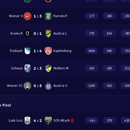
1
:
3
Wiener V
Parndorf
177
260
130
0
:
1
Krems R
Austria L
770
540
-38
1
:
4
Treibach
Kapfenberg
1000
660
-55
2
:
3
Schwaz
Wallern M
140
260
152
0
:
5
Wiener SC
Austria V
1100
610
-50
p Final
4
:
2
Lask Linz
SCR Altach
-141
270
420