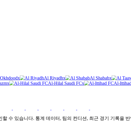
 Okhdood
x
Al Riyadh
x
Al Shabab
x
azm
x
Al-Hilal Saudi FC
x
Al-Ittiha
인할 수 있습니다. 통계 데이터, 팀의 컨디션, 최근 경기 기록을 반