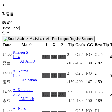
3
적중률
68.4%
안정
사우디아라비아 - Pro League Regular Season
Date
Match
1
X
2
Tip
Goals
GG
Best Tip
Khaleej S
14:00
2
O2.5
NO
O2.5
1
:
4
510
340
-167
4
Al-Ahli J
종료
-167
-182
130
-182
Al Najma
14:00
2
O2.5
NO
2
1
:
0
425
345
-159
5
Al Shabab
종료
-159
-200
147
-159
Al Kholood
14:00
X2
U3.5
NO
U3.5
0
:
0
135
255
200
5
Al-Fateh
종료
-154
-189
150
-189
Al-Nassr
14:00
1
O2.5
NO
H1