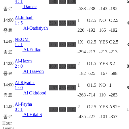
4
:
1
-588
730
1500
6
Damac
종료
-588
-238
-143
-192
Al-Ittihad
14:00
1
O2.5
NO
O2.5
1
:
5
220
285
120
4
Al-Qadisiyah
종료
220
-192
165
-192
NEOM
14:00
1X
O2.5
YES
O2.5
1
:
1
105
330
330
3
Al-Ettifaq
종료
-294
-213
-213
-213
Al-Hazm
14:00
2
O1.5
YES
X2
2
:
0
460
380
-182
8
Al Taawon
종료
-182
-625
-167
-588
Al Riyadh
14:00
1
O1.5
NO
1
1
:
0
-263
455
690
8
Al Okhdood
종료
-263
-714
110
-263
Al-Fayha
14:00
2
O2.5
YES
AS2+
0
:
1
1100
620
-435
1
Al-Hilal S
종료
-435
-227
-101
-357
Hour
Teams