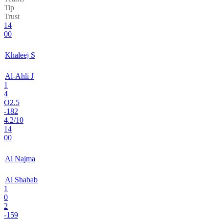
Tip
Trust
14
00
Khaleej S
Al-Ahli J
1
4
O2.5
-182
4.2/10
14
00
Al Najma
Al Shabab
1
0
2
-159