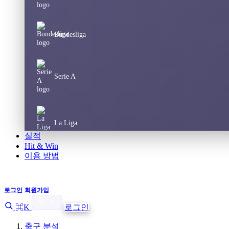
Bundesliga
Serie A
La Liga
실적
Hit & Win
이용 방법
Champions League
로그인
회원가입
⌘K
로그인
Europa League
축구 분석