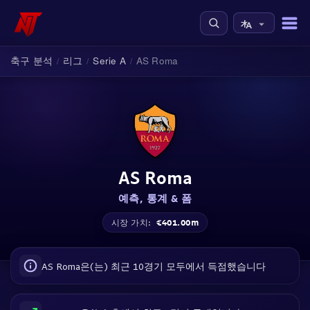
축구 분석
리그
Serie A
AS Roma
/
/
/
AS Roma
예측, 통계 & 폼
€401.00m
시장 가치:
AS Roma은(는) 최근 10경기 모두에서 득점했습니다