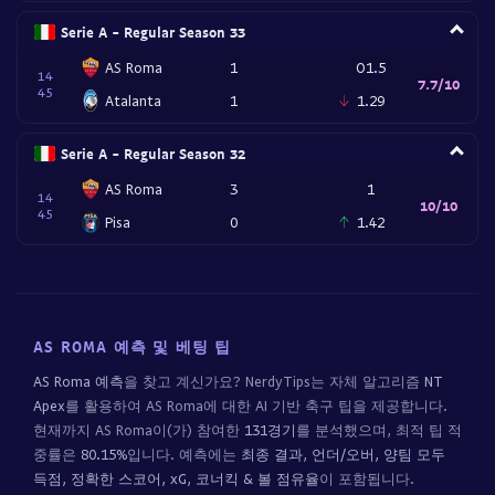
Serie A - Regular Season 33
AS Roma
1
O1.5
14
7.7/10
45
Atalanta
1
1.29
Serie A - Regular Season 32
AS Roma
3
1
14
10/10
45
Pisa
0
1.42
AS ROMA 예측 및 베팅 팁
AS Roma 예측
을 찾고 계신가요? NerdyTips는 자체 알고리즘
NT
Apex
를 활용하여 AS Roma에 대한 AI 기반 축구 팁을 제공합니다.
현재까지 AS Roma이(가) 참여한
131경기
를 분석했으며, 최적 팁 적
중률은
80.15%
입니다. 예측에는
최종 결과, 언더/오버, 양팀 모두
득점, 정확한 스코어, xG, 코너킥 & 볼 점유율
이 포함됩니다.