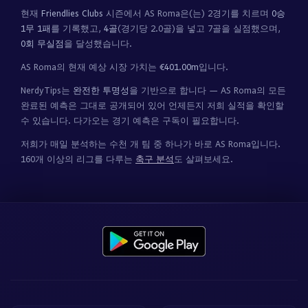
현재
Friendlies Clubs
시즌에서 AS Roma은(는) 2경기를 치르며
0승
1무 1패
를 기록했고,
4골
(경기당 2.0골)을 넣고 7골을 실점했으며,
0회 무실점
을 달성했습니다.
AS Roma의 현재 예상 시장 가치는
€401.00m
입니다.
NerdyTips는
완전한 투명성
을 기반으로 합니다 — AS Roma의 모든
완료된 예측은 그대로 공개되어 있어 언제든지 저희 실적을 확인할
수 있습니다. 다가오는 경기 예측은 구독이 필요합니다.
저희가 매일 분석하는 수천 개 팀 중 하나가 바로 AS Roma입니다.
160개 이상의 리그를 다루는
축구 분석
도 살펴보세요.