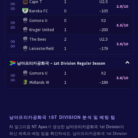
Cape T
1
U2.5
09
2.9/10
00
Baroka FC
0
-105
Gomora U
0
X2
09
5.5/10
00
Kruger United
1
-200
The Bees
2
U2.5
09
3.9/10
00
Leicesterfield
1
-179
남아프리카공화국 - 1st Division Regular Season
Gomora U
1
X2
09
5.6/10
00
Midlands W
1
-189
남아프리카공화국 1ST DIVISION 분석 및 베팅 팁
AI 알고리즘
NT Apex
가 생성한
남아프리카공화국 1st Division
의
최신 예측과 베팅 팁을 확인하세요. 남아프리카공화국 1st Division