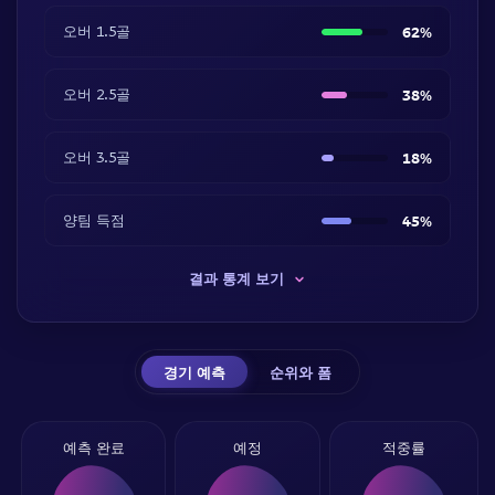
오버 1.5골
62%
오버 2.5골
38%
오버 3.5골
18%
양팀 득점
45%
결과 통계 보기
경기 예측
순위와 폼
예측 완료
예정
적중률