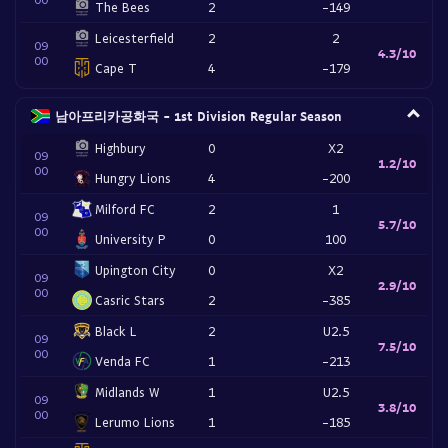
The Bees
2
-149
Leicesterfield
2
2
09
4.3/10
00
Cape T
4
-179
남아프리카공화국 - 1st Division Regular Season
Highbury
0
X2
09
1.2/10
00
Hungry Lions
4
-200
Milford FC
2
1
09
5.7/10
00
University P
0
100
Upington City
0
X2
09
2.9/10
00
Casric Stars
2
-385
Black L
2
U2.5
09
7.5/10
00
Venda FC
1
-213
Midlands W
1
U2.5
09
3.8/10
00
Lerumo Lions
1
-185