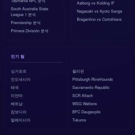
Tasmania NPL 분석
Aalborg vs Kolding IF
South Australia State
Nagasaki vs Kyoto Sanga
League 1 분석
Bragantino vs Corinthians
Premiership 분석
Primera División 분석
인기 팀
싱가포르
필리핀
인도네시아
Pittsburgh Riverhounds
태국
Sacramento Republic
미얀마
SCR Altach
베트남
WSG Wattens
캄보디아
BFC Daugavpils
말레이시아
Tukums