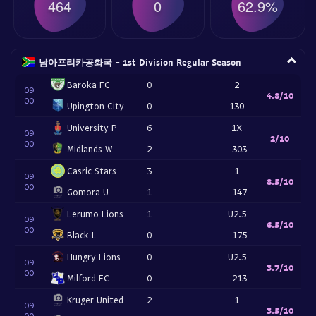
464
0
62.9%
남아프리카공화국 - 1st Division Regular Season
Baroka FC
0
2
09
4.8/10
00
Upington City
0
130
University P
6
1X
09
2/10
00
Midlands W
2
-303
Casric Stars
3
1
09
8.5/10
00
Gomora U
1
-147
Lerumo Lions
1
U2.5
09
6.5/10
00
Black L
0
-175
Hungry Lions
0
U2.5
09
3.7/10
00
Milford FC
0
-213
Kruger United
2
1
09
3.5/10
00