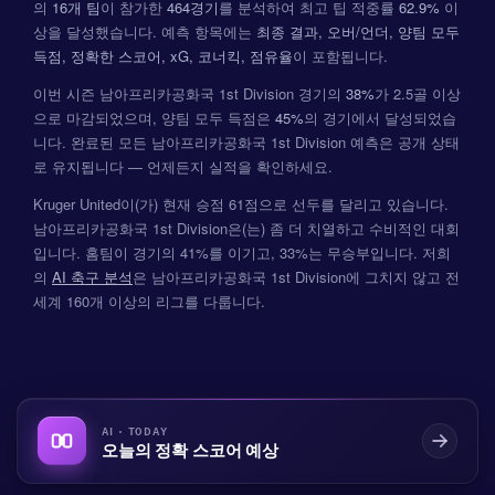
의
16개 팀
이 참가한
464경기
를 분석하여 최고 팁 적중률
62.9%
이
상을 달성했습니다. 예측 항목에는
최종 결과, 오버/언더, 양팀 모두
득점, 정확한 스코어, xG, 코너킥, 점유율
이 포함됩니다.
이번 시즌 남아프리카공화국 1st Division 경기의
38%
가 2.5골 이상
으로 마감되었으며, 양팀 모두 득점은
45%
의 경기에서 달성되었습
니다. 완료된 모든 남아프리카공화국 1st Division 예측은 공개 상태
로 유지됩니다 — 언제든지 실적을 확인하세요.
Kruger United이(가) 현재 승점 61점으로 선두를 달리고 있습니다.
남아프리카공화국 1st Division은(는) 좀 더 치열하고 수비적인 대회
입니다. 홈팀이 경기의 41%를 이기고, 33%는 무승부입니다. 저희
의
AI 축구 분석
은 남아프리카공화국 1st Division에 그치지 않고 전
세계 160개 이상의 리그를 다룹니다.
AI · TODAY
오늘의 정확 스코어 예상