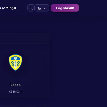
Log Masuk
a berfungsi
Leeds
€346.03m