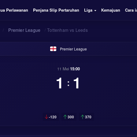
ua Perlawanan
Penjana Slip Pertaruhan
Liga
Kemajuan
Cara i
/
Premier League
/
Tottenham vs Leeds
Premier League
11 Mei
15:00
1
1
:
-120
300
370