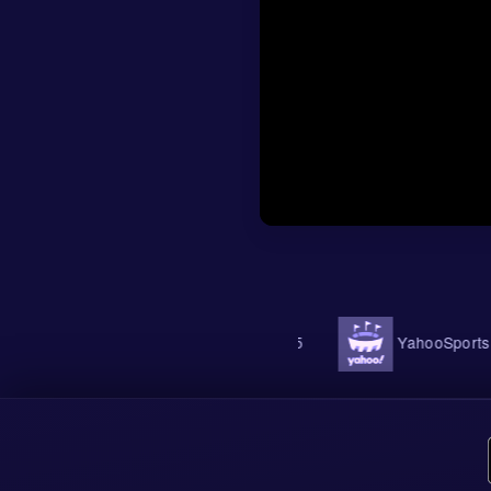
OneFootball
Football365
YahooSports