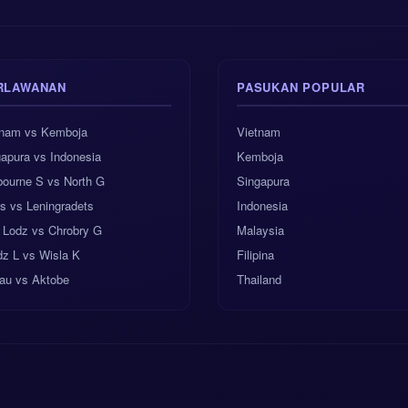
RLAWANAN
PASUKAN POPULAR
tnam vs Kemboja
Vietnam
apura vs Indonesia
Kemboja
bourne S vs North G
Singapura
s vs Leningradets
Indonesia
 Lodz vs Chrobry G
Malaysia
dz L vs Wisla K
Filipina
rau vs Aktobe
Thailand