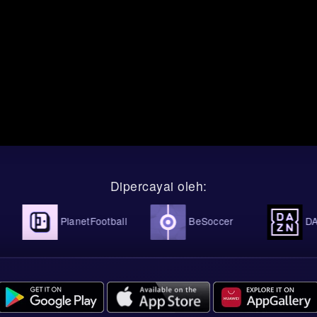
Dipercayai oleh:
PlanetFootball
BeSoccer
DAZN