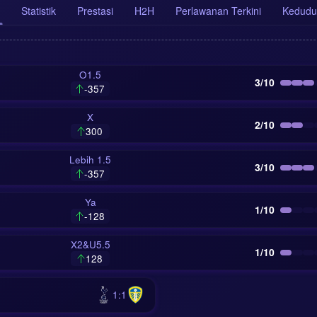
Statistik
Prestasi
H2H
Perlawanan Terkini
Kedudu
O1.5
3/10
-357
X
2/10
300
Lebih 1.5
3/10
-357
Ya
1/10
-128
X2&U5.5
1/10
128
1:1