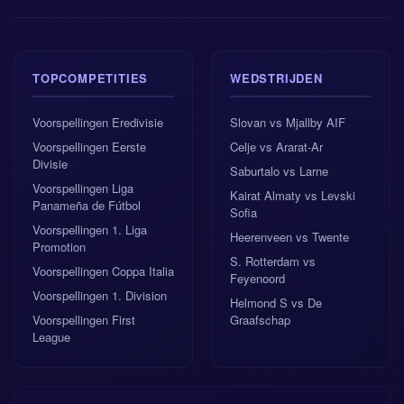
TOPCOMPETITIES
WEDSTRIJDEN
Voorspellingen Eredivisie
Slovan vs Mjallby AIF
Voorspellingen Eerste
Celje vs Ararat-Ar
Divisie
Saburtalo vs Larne
Voorspellingen Liga
Kairat Almaty vs Levski
Panameña de Fútbol
Sofia
Voorspellingen 1. Liga
Heerenveen vs Twente
Promotion
S. Rotterdam vs
Voorspellingen Coppa Italia
Feyenoord
Voorspellingen 1. Division
Helmond S vs De
Voorspellingen First
Graafschap
League