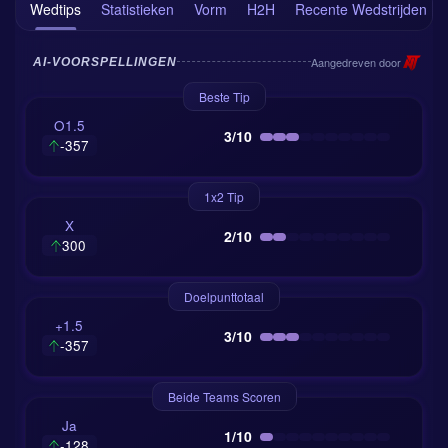
Wedtips
Statistieken
Vorm
H2H
Recente Wedstrijden
Aangedreven door
AI-VOORSPELLINGEN
Beste Tip
O1.5
3/10
-357
1x2 Tip
X
2/10
300
Doelpunttotaal
+1.5
3/10
-357
Beide Teams Scoren
Ja
1/10
-128