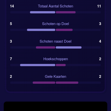
14
Totaal Aantal Schoten
11
5
Schoten op Doel
3
3
Schoten naast Doel
4
7
Hoekschoppen
2
2
Gele Kaarten
2