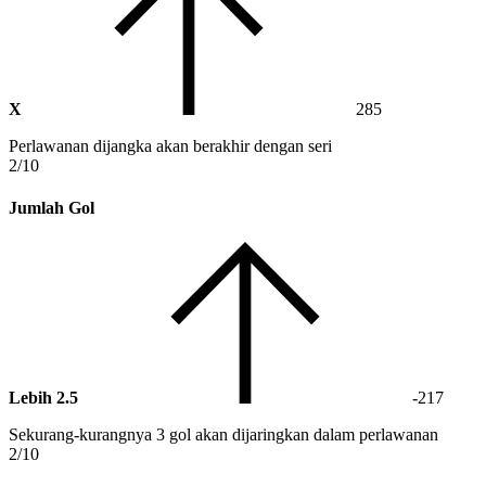
X
285
Perlawanan dijangka akan berakhir dengan seri
2/10
Jumlah Gol
Lebih 2.5
-217
Sekurang-kurangnya 3 gol akan dijaringkan dalam perlawanan
2/10