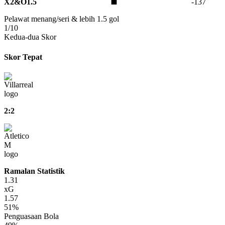
X2&O1.5
-137
Pelawat menang/seri & lebih 1.5 gol
1/10
Kedua-dua Skor
Skor Tepat
2:2
Ramalan Statistik
1.31
xG
1.57
51%
Penguasaan Bola