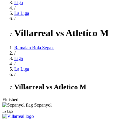
Liga
/
La Liga
Conference League
/
Villarreal vs Atletico M
Euro 2028
Ramalan Bola Sepak
/
Liga
/
La Liga
Piala Dunia 2026
/
Villarreal vs Atletico M
Semua liga
Finished
Sepanyol
La Liga
Villarreal