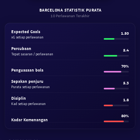
BARCELONA STATISTIK PURATA
10 Perlawanan Terakhir
Expected Goals
1.50
xG setiap perlawanan
Percubaan
5.4
Tepat sasaran / perlawanan
70%
Penguasaan bola
Sepakan penjuru
5.3
Purata setiap perlawanan
Disiplin
1.8
Kad setiap perlawanan
80%
Kadar Kemenangan