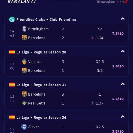
RAMALAN AI
Dikuasakan oleh
Friendlies Clubs - Club Friendlies
Birmingham
2
X2
14
7.3/10
45
Barcelona
2
1.24
La Liga - Regular Season 38
Valencia
3
O2.5
15
1.6/10
00
Barcelona
1
1.5
La Liga - Regular Season 37
Barcelona
3
1
15
5.6/10
15
Real Betis
1
1.37
La Liga - Regular Season 36
Alaves
1
O2.5
15
3.3/10