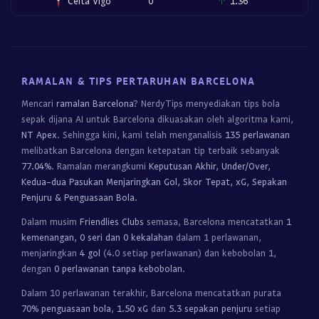
Celta Vigo
0
1.36
RAMALAN & TIPS PERTARUHAN BARCELONA
Mencari
ramalan Barcelona
? NerdyTips menyediakan tips bola
sepak dijana AI untuk Barcelona dikuasakan oleh algoritma kami,
NT Apex
. Sehingga kini, kami telah menganalisis
135 perlawanan
melibatkan Barcelona dengan ketepatan tip terbaik sebanyak
77.04%
. Ramalan merangkumi
Keputusan Akhir, Under/Over,
Kedua-dua Pasukan Menjaringkan Gol, Skor Tepat, xG, Sepakan
Penjuru & Penguasaan Bola
.
Dalam musim
Friendlies Clubs
semasa, Barcelona mencatatkan
1
kemenangan, 0 seri dan 0 kekalahan
dalam 1 perlawanan,
menjaringkan
4 gol
(4.0 setiap perlawanan) dan kebobolan 1,
dengan
0 perlawanan tanpa kebobolan
.
Dalam 10 perlawanan terakhir, Barcelona mencatatkan purata
70% penguasaan bola
,
1.50 xG
dan
5.3 sepakan penjuru
setiap