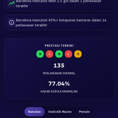
Barcelona mencatat lebih 3.5 gol dalam 3 perlawanan
terakhir
Barcelona mencatat 85%+ ketepatan hantaran dalam 14
perlawanan terakhir
PRESTASI TERKINI
W
L
W
L
D
135
PERLAWANAN DIRAMAL
77.04%
KADAR KEBOLEHRAMALAN
Ramalan
Statistik Musim
Pemain