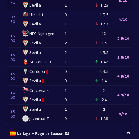
8/10
30
Sevilla
1
1.28
Utrecht
0
U3.5
08
4/10
30
Sevilla
1
1.47
NEC Nijmegen
1
1X
13
3.5/10
00
Sevilla
2
1.5
Sevilla
2
U3.5
15
5.6/10
00
AD Ceuta FC
1
1.42
Cordoba
0
U3.5
15
4.5/10
00
Sevilla
0
1.4
Cracovia K
1
2
10
4.3/10
00
Sevilla
0
2.4
Sevilla
1
1
15
8/10
00
Juventud T
0
1.38
La Liga - Regular Season 38