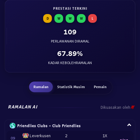
PRESTASI TERKINI
D
W
W
W
L
109
PERLAWANAN DIRAMAL
67.89%
KADAR KEBOLEHRAMALAN
Ramalan
Statistik Musim
Pemain
RAMALAN AI
Dikuasakan oleh
Friendlies Clubs - Club Friendlies
Leverkusen
2
1X
09