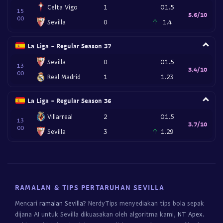
Celta Vigo
1
O1.5
15
5.6/10
00
Sevilla
0
1.4
La Liga - Regular Season 37
Sevilla
0
O1.5
13
3.4/10
00
Real Madrid
1
1.23
La Liga - Regular Season 36
Villarreal
2
O1.5
13
3.7/10
00
Sevilla
3
1.29
RAMALAN & TIPS PERTARUHAN SEVILLA
Mencari
ramalan Sevilla
? NerdyTips menyediakan tips bola sepak
dijana AI untuk Sevilla dikuasakan oleh algoritma kami,
NT Apex
.