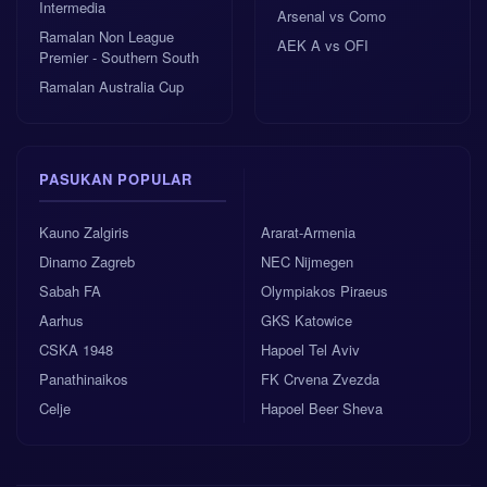
Intermedia
Arsenal vs Como
Ramalan Non League
AEK A vs OFI
Premier - Southern South
Ramalan Australia Cup
PASUKAN POPULAR
Kauno Zalgiris
Ararat-Armenia
Dinamo Zagreb
NEC Nijmegen
Sabah FA
Olympiakos Piraeus
Aarhus
GKS Katowice
CSKA 1948
Hapoel Tel Aviv
Panathinaikos
FK Crvena Zvezda
Celje
Hapoel Beer Sheva