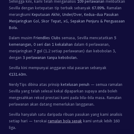
Sehingga kini, kami telah menganalisis
109 perlawanan
melibatkan
Sevilla dengan ketepatan tip terbaik sebanyak
67.89%
. Ramalan
merangkumi
Keputusan Akhir, Under/Over, Kedua-dua Pasukan
Menjaringkan Gol, Skor Tepat, xG, Sepakan Penjuru & Penguasaan
Bola
.
Dalam musim
Friendlies Clubs
semasa, Sevilla mencatatkan
5
kemenangan, 0 seri dan 1 kekalahan
dalam 6 perlawanan,
menjaringkan
7 gol
(1.2 setiap perlawanan) dan kebobolan 3,
dengan
3 perlawanan tanpa kebobolan
.
Sevilla kini mempunyai anggaran nilai pasaran sebanyak
€131.40m
.
NerdyTips dibina atas prinsip
ketelusan penuh
— semua ramalan
Sevilla yang telah selesai kekal dipaparkan supaya anda boleh
mengesahkan rekod prestasi kami pada bila-bila masa. Ramalan
perlawanan akan datang memerlukan langganan.
Sevilla hanyalah satu daripada ribuan pasukan yang kami analisis
setiap hari — terokai
ramalan bola sepak
kami untuk lebih 160
liga.