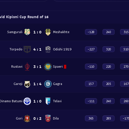
vid Kipiani Cup Round of 16
1
:
0
Samgurali
Meshakhte
-128
240
315
4
:
1
Torpedo
Odishi 1919
-227
320
510
3
:
1
Rustavi
Spaeri
-110
220
270
1
:
4
Gareji
Gagra
157
205
167
1
:
0
Dinamo Batumi
Telavi
-111
240
260
0
:
2
Gori
Dila
365
285
-17