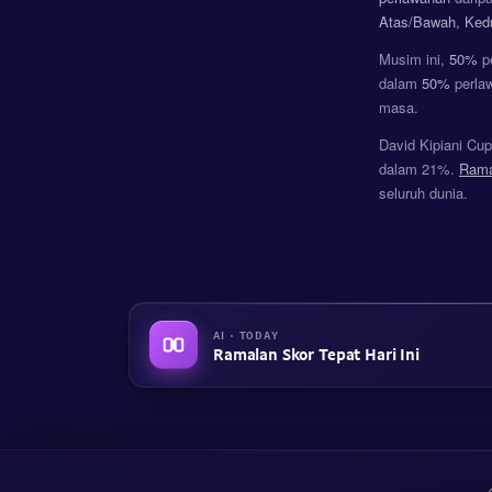
Atas/Bawah, Kedu
Musim ini,
50%
pe
dalam
50%
perlaw
masa.
David Kipiani Cu
dalam 21%.
Rama
seluruh dunia.
AI · TODAY
Ramalan Skor Tepat Hari Ini