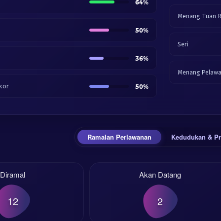
64%
Menang Tuan 
50%
Seri
36%
Menang Pelaw
kor
50%
Ramalan Perlawanan
Kedudukan & Pr
Diramal
Akan Datang
12
2