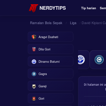
NERDYTIPS
Tip harian
Sem
Ramalan Bola Sepak
Liga
David Kipiani 
/
/
Aragvi Dusheti
Dila Gori
Dinamo Batumi
Gagra
Di halaman ini 
Gareji
Gori