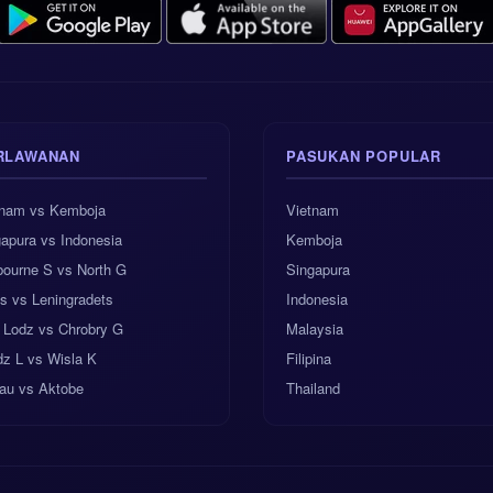
RLAWANAN
PASUKAN POPULAR
tnam vs Kemboja
Vietnam
apura vs Indonesia
Kemboja
bourne S vs North G
Singapura
s vs Leningradets
Indonesia
 Lodz vs Chrobry G
Malaysia
dz L vs Wisla K
Filipina
rau vs Aktobe
Thailand