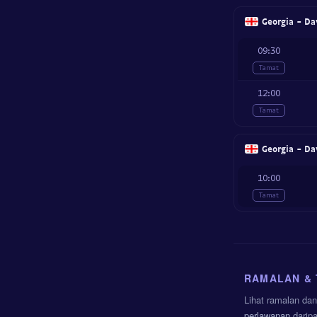
Georgia - Da
09:30
Tamat
12:00
Tamat
Georgia - Da
10:00
Tamat
RAMALAN & T
Lihat ramalan dan
perlawanan
darip