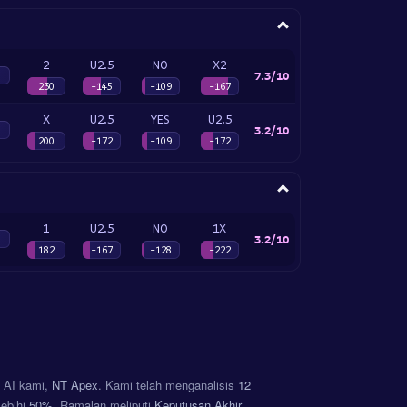
2
U2.5
NO
X2
7.3/10
230
-145
-109
-167
X
U2.5
YES
U2.5
3.2/10
200
-172
-109
-172
1
U2.5
NO
1X
3.2/10
182
-167
-128
-222
a AI kami,
NT Apex
. Kami telah menganalisis
12
lebihi
50%
. Ramalan meliputi
Keputusan Akhir,