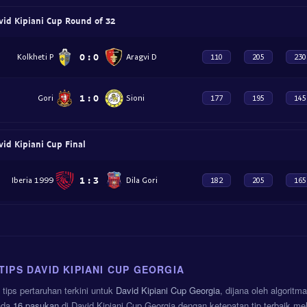
vid Kipiani Cup Round of 32
0
:
0
Kolkheti P
Aragvi D
110
205
230
1
:
0
Gori
Sioni
177
195
145
vid Kipiani Cup Final
1
:
3
Iberia 1999
Dila Gori
182
205
165
IPS DAVID KIPIANI CUP GEORGIA
 tips pertaruhan terkini untuk
David Kipiani Cup Georgia
, dijana oleh algoritm
ada
16 pasukan
di David Kipiani Cup Georgia dengan ketepatan tip terbaik me