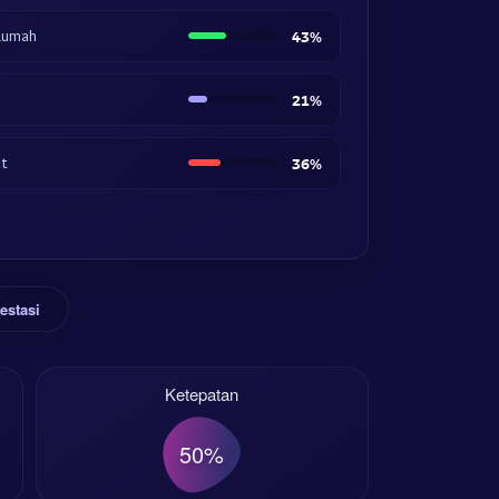
Rumah
43%
21%
at
36%
estasi
Ketepatan
50%