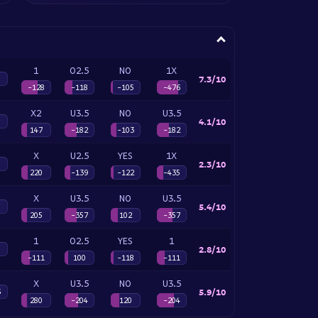
1
O2.5
NO
1X
7.3/10
-128
-118
-105
-476
X2
U3.5
NO
U3.5
4.1/10
147
-182
-103
-182
X
U2.5
YES
1X
2.3/10
220
-139
-122
-435
X
U3.5
NO
U3.5
5.4/10
205
-357
102
-357
1
O2.5
YES
1
2.8/10
-111
100
-118
-111
X
U3.5
NO
U3.5
5.9/10
5
280
-204
120
-204