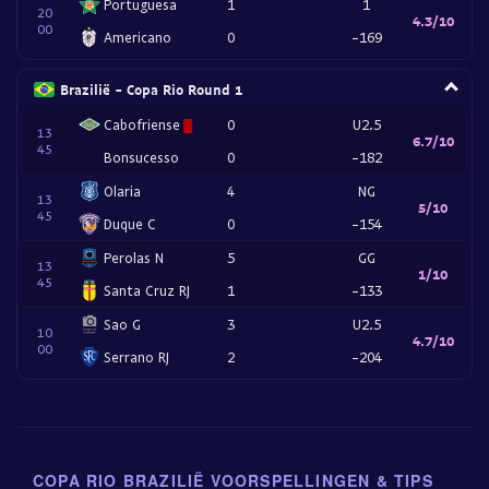
Portuguesa
1
1
20
4.3/10
00
Americano
0
-169
Brazilië - Copa Rio Round 1
Cabofriense
0
U2.5
13
6.7/10
45
Bonsucesso
0
-182
Olaria
4
NG
13
5/10
45
Duque C
0
-154
Perolas N
5
GG
13
1/10
45
Santa Cruz RJ
1
-133
Sao G
3
U2.5
10
4.7/10
00
Serrano RJ
2
-204
COPA RIO BRAZILIË VOORSPELLINGEN & TIPS