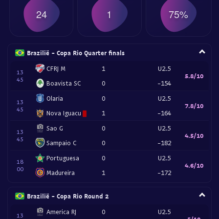
24
1
75%
Brazilië - Copa Rio Quarter finals
CFRJ M
1
U2.5
13
5.8/10
45
Boavista SC
0
-154
Olaria
0
U2.5
13
7.8/10
45
Nova Iguacu
1
-164
Sao G
0
U2.5
13
4.5/10
45
Sampaio C
0
-182
Portuguesa
0
U2.5
18
4.6/10
00
Madureira
1
-172
Brazilië - Copa Rio Round 2
America RJ
0
U2.5
13
5/10