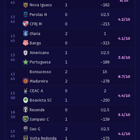
45
Nova Iguacu
1
-182
Perolas N
0
U2.5
13
4.2/10
45
CFRJ M
0
-213
Olaria
2
1
13
4.1/10
45
Bangu
0
-313
Americano
1
U2.5
13
3.8/10
45
Portuguesa
1
-189
Bonsucesso
2
1X
13
6.7/10
45
Madureira
2
-278
CEAC A
0
2
15
4.4/10
00
Boavista SC
1
-250
Resende
0
U2.5
18
5.1/10
30
Sampaio C
1
-159
Sao G
2
U2.5
13
4.1/10
45
Volta Redonda
1
-175