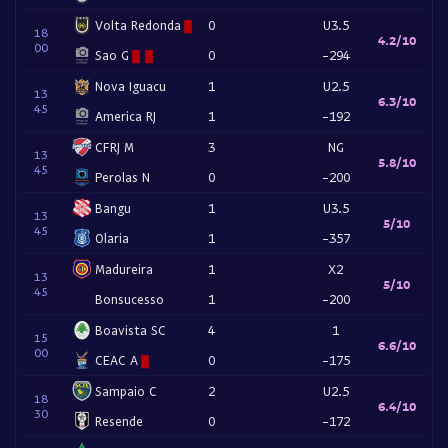
Volta Redonda
0
U3.5
18
4.2/10
00
Sao G
0
-294
Nova Iguacu
1
U2.5
13
6.3/10
45
America RJ
1
-192
CFRJ M
3
NG
13
5.8/10
45
Perolas N
0
-200
Bangu
1
U3.5
13
5/10
45
Olaria
1
-357
Madureira
1
X2
13
5/10
45
Bonsucesso
1
-200
Boavista SC
4
1
15
6.6/10
00
CEAC A
0
-175
Sampaio C
2
U2.5
18
6.4/10
30
Resende
0
-172