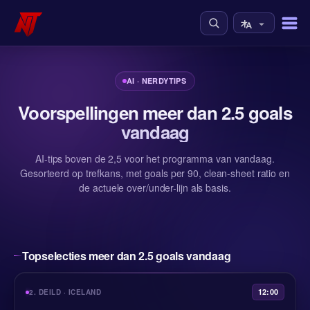
AI · NERDYTIPS
Voorspellingen meer dan 2.5 goals
vandaag
AI-tips boven de 2,5 voor het programma van vandaag.
Gesorteerd op trefkans, met goals per 90, clean-sheet ratio en
de actuele over/under-lijn als basis.
Topselecties meer dan 2.5 goals vandaag
12:00
2. DEILD · ICELAND