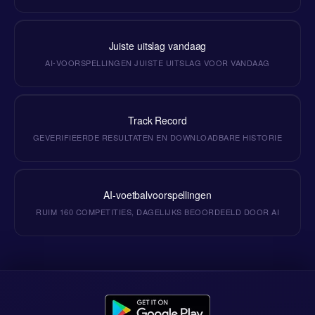
Juiste uitslag vandaag
AI-VOORSPELLINGEN JUISTE UITSLAG VOOR VANDAAG
Track Record
GEVERIFIEERDE RESULTATEN EN DOWNLOADBARE HISTORIE
AI-voetbalvoorspellingen
RUIM 160 COMPETITIES, DAGELIJKS BEOORDEELD DOOR AI