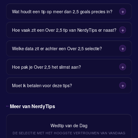
Wat houdt een tip op meer dan 2,5 goals precies in?
Hoe vaak zit een Over 2,5 tip van NerdyTips er naast?
Welke data zit er achter een Over 2,5 selectie?
Hoe pak je Over 2,5 het slimst aan?
Moet ik betalen voor deze tips?
Meer van NerdyTips
Wedtip van de Dag
DE SELECTIE MET HET HOOGSTE VERTROUWEN VAN VANDAAG