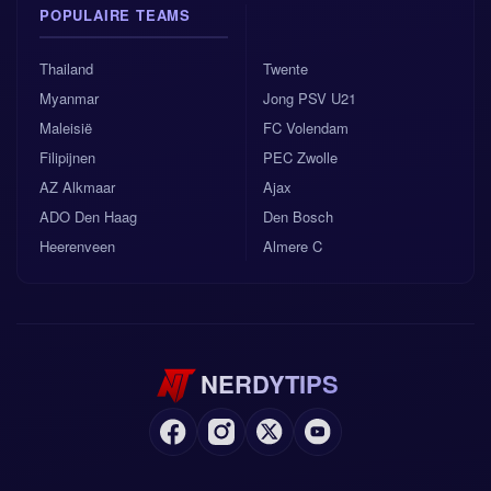
POPULAIRE TEAMS
Thailand
Twente
Myanmar
Jong PSV U21
Maleisië
FC Volendam
Filipijnen
PEC Zwolle
AZ Alkmaar
Ajax
ADO Den Haag
Den Bosch
Heerenveen
Almere C
NERDYTIPS