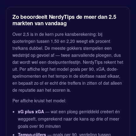
Zo beoordeelt NerdyTips de meer dan 2.5
markten van vandaag
Over 2,5 is in de kern pure kansberekening: bij
quoteringen tussen 1,50 en 2,20 weegt elk procent
trefkans dubbel. De meeste gokkers stempelen een
wedstrijd op gevoel af — twee aanvallende ploegen, dus
dat wordt wel een doelpuntenfestijn. NerdyTips rekent het
uit. Per affiche legt het model goals per 90, xGA, dode-
spelmomenten en het tempo in de slotfase naast elkaar,
en bepaalt zo of er echt drie treffers in zitten of dat alleen
de reputatie aan het scoren is.
Per affiche kruist het model:
xG plus xGA
— wat een ploeg gemiddeld creëert én
weggeeft, omgerekend naar de kans op drie of meer
goals over 90 minuten
Tempo-cijfers
— goals per 90, verdeling tussen