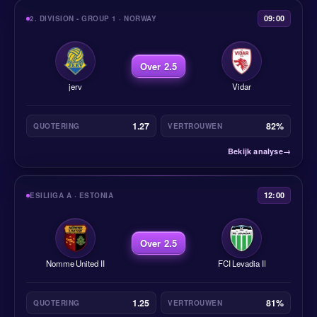
09:00
2. DIVISION - GROUP 1 · NORWAY
Over 2.5
jerv
Vidar
1.27
82%
QUOTERING
VERTROUWEN
Bekijk analyse
→
12:00
ESILIIGA A · ESTONIA
Over 2.5
Nomme United II
FCI Levadia II
1.25
81%
QUOTERING
VERTROUWEN