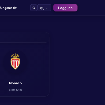
Logg inn
 fungerer det
Monaco
€391.55m