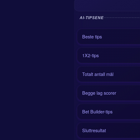
AI-TIPSENE
Beste tips
1X2-tips
Totalt antall mål
Begge lag scorer
Bet Builder-tips
Sluttresultat