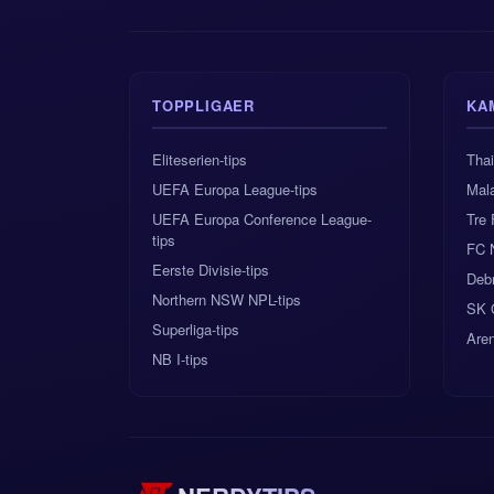
TOPPLIGAER
KA
Eliteserien-tips
Tha
UEFA Europa League-tips
Mala
UEFA Europa Conference League-
Tre 
tips
FC 
Eerste Divisie-tips
Deb
Northern NSW NPL-tips
SK G
Superliga-tips
Are
NB I-tips