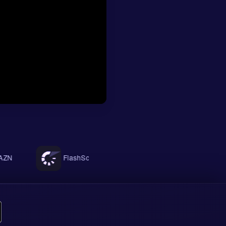
FlashScore
OneFootball
Foot