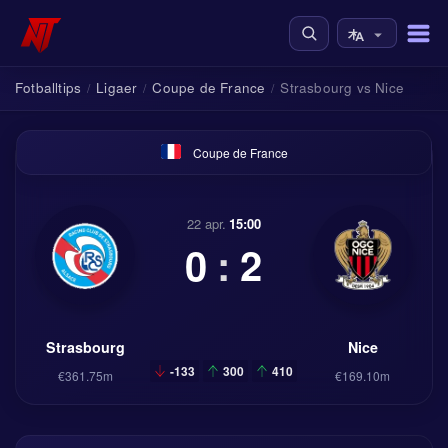
Fotballtips
Ligaer
Coupe de France
Strasbourg vs Nice
/
/
/
Coupe de France
22 apr.
15:00
0
:
2
Strasbourg
Nice
-133
300
410
€361.75m
€169.10m