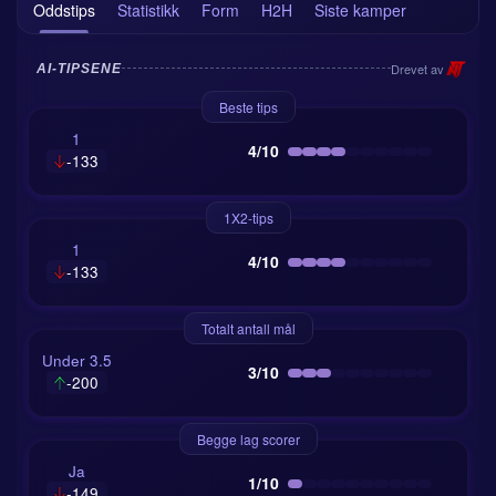
Oddstips
Statistikk
Form
H2H
Siste kamper
Drevet av
AI-TIPSENE
Beste tips
1
4/10
-133
1X2-tips
1
4/10
-133
Totalt antall mål
Under 3.5
3/10
-200
Begge lag scorer
Ja
1/10
-149