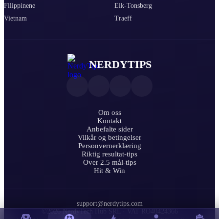
Filippinene
Eik-Tonsberg
Vietnam
Traeff
NERDYTIPS
Om oss
Kontakt
Anbefalte sider
Vilkår og betingelser
Personvernerklæring
Riktig resultat-tips
Over 2.5 mål-tips
Hit & Win
support@nerdytips.com
©2026 NerdyTech Hub SRL · VAT RO40424366