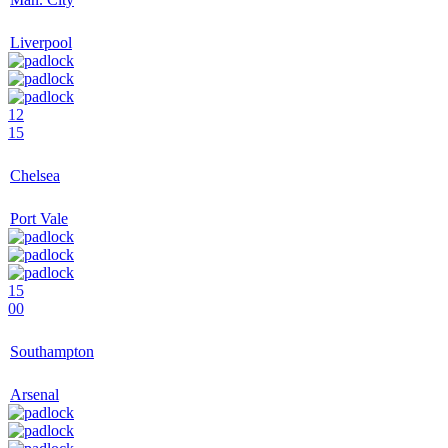
Liverpool
12
15
Chelsea
Port Vale
15
00
Southampton
Arsenal