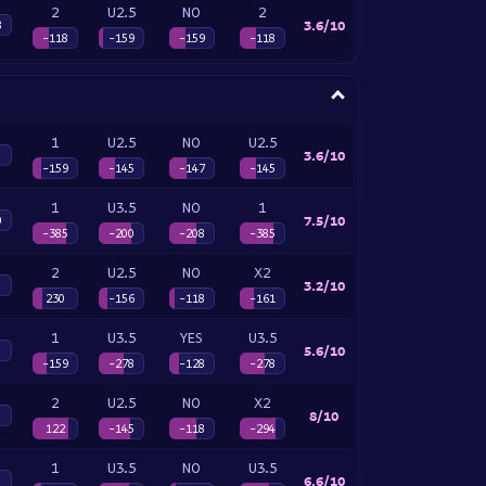
2
U2.5
NO
2
3.6/10
8
-118
-159
-159
-118
1
U2.5
NO
U2.5
3.6/10
-159
-145
-147
-145
1
U3.5
NO
1
7.5/10
0
-385
-200
-208
-385
2
U2.5
NO
X2
3.2/10
230
-156
-118
-161
1
U3.5
YES
U3.5
5.6/10
-159
-278
-128
-278
2
U2.5
NO
X2
8/10
122
-145
-118
-294
1
U3.5
NO
U3.5
6.6/10