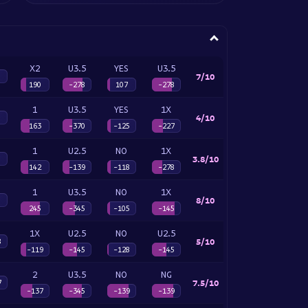
X2
U3.5
YES
U3.5
7/10
190
-278
107
-278
1
U3.5
YES
1X
4/10
163
-370
-125
-227
1
U2.5
NO
1X
3.8/10
142
-139
-118
-278
1
U3.5
NO
1X
8/10
245
-345
-105
-145
1X
U2.5
NO
U2.5
5/10
8
-119
-145
-128
-145
2
U3.5
NO
NG
7.5/10
7
-137
-345
-139
-139