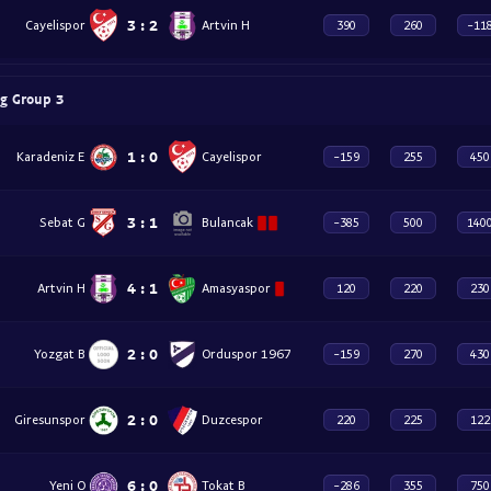
3
:
2
Cayelispor
Artvin H
390
260
-11
ig Group 3
1
:
0
Karadeniz E
Cayelispor
-159
255
450
3
:
1
Sebat G
Bulancak
-385
500
140
4
:
1
Artvin H
Amasyaspor
120
220
230
2
:
0
Yozgat B
Orduspor 1967
-159
270
430
2
:
0
Giresunspor
Duzcespor
220
225
122
6
:
0
Yeni O
Tokat B
-286
355
750