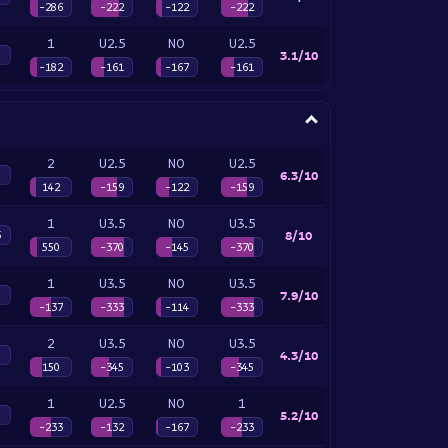
-286
-222
-122
-222
1
U2.5
NO
U2.5
3.1/10
-182
-161
-167
-161
2
U2.5
NO
U2.5
6.3/10
142
-159
-122
-159
1
U3.5
NO
U3.5
8/10
5
550
-370
-145
-370
1
U3.5
NO
U3.5
7.9/10
-137
-333
-114
-333
2
U3.5
NO
U3.5
4.3/10
150
-345
-103
-345
1
U2.5
NO
1
5.2/10
-233
-132
-167
-233