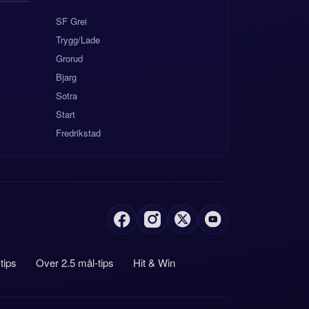
SF Grei
Trygg/Lade
Grorud
Bjarg
Sotra
Start
Fredrikstad
-tips
Over 2.5 mål-tips
Hit & Win