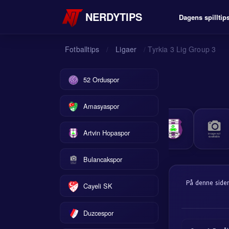
NERDYTIPS
Dagens spilltip
Fotballtips
Ligaer
Tyrkia 3 Lig Group 3
/
/
52 Orduspor
Amasyaspor
Artvin Hopaspor
Bulancakspor
På denne siden
Cayeli SK
Duzcespor