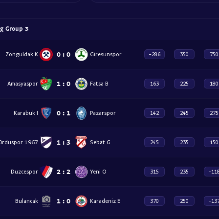
ig Group 3
0
:
0
Zonguldak K
Giresunspor
-286
350
750
1
:
0
Amasyaspor
Fatsa B
163
225
180
0
:
1
Karabuk I
Pazarspor
142
245
275
1
:
3
rduspor 1967
Sebat G
245
235
150
2
:
2
Duzcespor
Yeni O
315
235
-11
1
:
0
Bulancak
Karadeniz E
370
250
-13