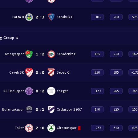
2
:
3
Fatsa B
Karabuk I
-182
260
525
ig Group 3
1
:
2
Amasyaspor
Karadeniz E
165
220
142
0
:
0
Cayeli SK
Sebat G
550
285
-17
0
:
2
52 Orduspor
Yozgat
-137
245
345
0
:
1
Bulancakspor
Orduspor 1967
170
220
150
2
:
0
Tokat
Giresunspor
-233
310
625