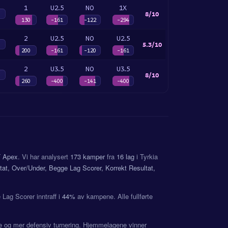
1
U2.5
NO
1X
8/10
130
-161
-122
-294
2
U2.5
NO
U2.5
5.3/10
200
-161
-120
-161
2
U3.5
NO
U3.5
8/10
260
-400
-141
-400
 Apex
. Vi har analysert
173 kamper
fra
16 lag
i Tyrkia
ltat, Over/Under, Begge Lag Scorer, Korrekt Resultat,
Lag Scorer inntraff i
44%
av kampene. Alle fullførte
ere og mer defensiv turnering. Hjemmelagene vinner