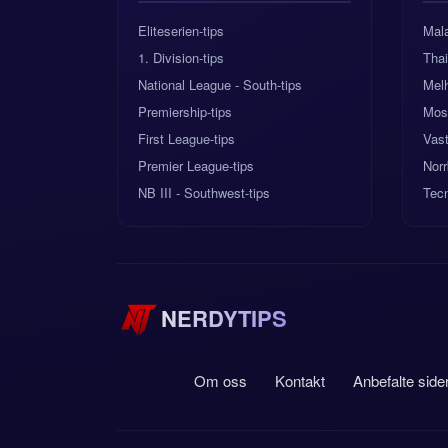
Eliteserien-tips
Mala
1. Division-tips
Tha
National League - South-tips
Mel
Premiership-tips
Mos
First League-tips
Vas
Premier League-tips
Norr
NB III - Southwest-tips
Tec
NERDYTIPS
Om oss
Kontakt
Anbefalte side