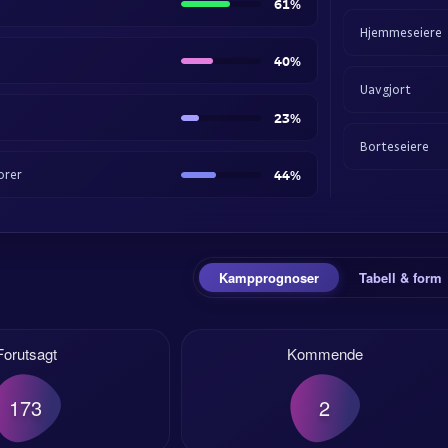
61%
Hjemmeseiere
40%
Uavgjort
23%
Borteseiere
orer
44%
Kampprognoser
Tabell & form
Forutsagt
Kommende
173
2