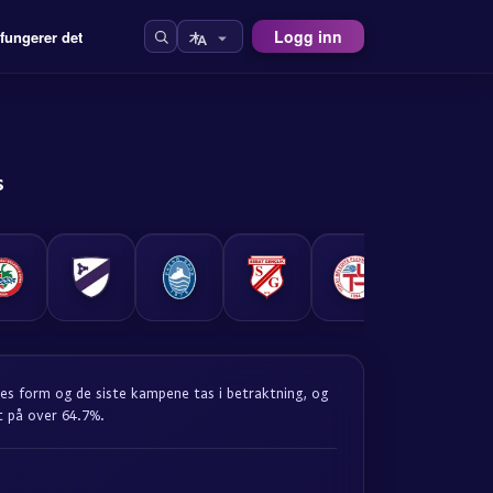
Logg inn
 fungerer det
s
enes form og de siste kampene tas i betraktning, og
t på over 64.7%.