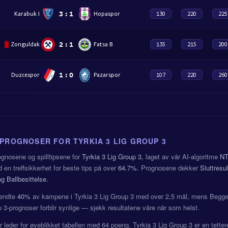
3
:
1
Karabuk I
Hopaspor
130
220
225
2
:
1
Zonguldak
Fatsa B
135
215
200
1
:
0
Duzcespor
Pazarspor
107
220
260
 PROGNOSER FOR TYRKIA 3 LIG GROUP 3
ognosene og spilltipsene for
Tyrkia 3 Lig Group 3
, laget av vår AI-algoritme
NT
 en treffsikkerhet for beste tips på over
64.7%
. Prognosene dekker
Sluttresu
g Ballbesittelse
.
endte
40%
av kampene i Tyrkia 3 Lig Group 3 med over 2,5 mål, mens Begge 
p 3-prognoser forblir synlige — sjekk resultatene våre når som helst.
 leder for øyeblikket tabellen med 64 poeng. Tyrkia 3 Lig Group 3 er en tett