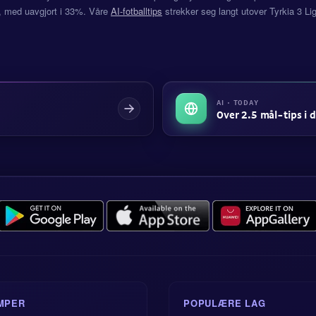
 med uavgjort i 33%. Våre
AI-fotballtips
strekker seg langt utover Tyrkia 3 Li
AI · TODAY
Over 2.5 mål-tips i 
MPER
POPULÆRE LAG