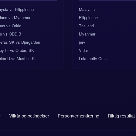
ysia vs Filippinene
Malaysia
iland vs Myanmar
Filippinene
hus vs Orkla
Thailand
s vs ODD B
Myanmar
teras SK vs Djurgarden
jerv
by IF vs Orebro SK
Vidar
nico U vs Mushuc R
Lokomotiv Oslo
r
Vilkår og betingelser
Personvernerklæring
Riktig resultat