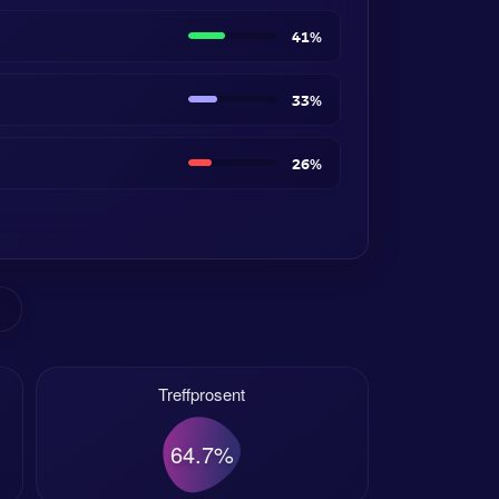
41%
33%
26%
Treffprosent
64.7%