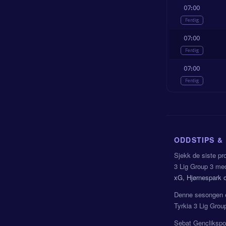
07:00
Ferdig
07:00
Ferdig
07:00
Ferdig
ODDSTIPS &
Sjekk de siste pr
3 Lig Group 3 med
xG, Hjørnespark o
Denne sesongen 
Tyrkia 3 Lig Grou
Sebat Gençlikspor