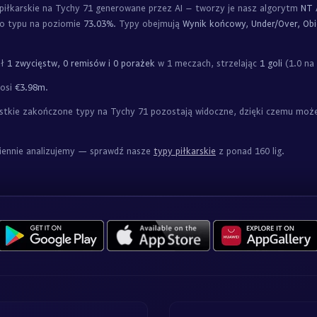
 piłkarskie na Tychy 71 generowane przez AI – tworzy je nasz algorytm
NT 
go typu na poziomie
73.03%
. Typy obejmują
Wynik końcowy, Under/Over, Obi
ał
1 zwycięstw, 0 remisów i 0 porażek
w 1 meczach, strzelając
1 goli
(1.0 na
nosi
€3.98m
.
kie zakończone typy na Tychy 71 pozostają widoczne, dzięki czemu możes
dziennie analizujemy — sprawdź nasze
typy piłkarskie
z ponad 160 lig.