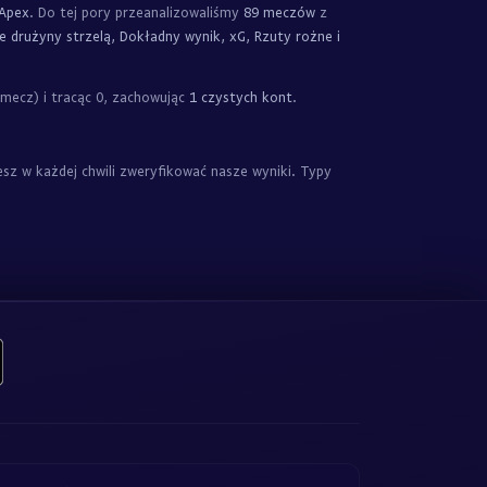
Apex
. Do tej pory przeanalizowaliśmy
89 meczów
z
e drużyny strzelą, Dokładny wynik, xG, Rzuty rożne i
 mecz) i tracąc 0, zachowując
1 czystych kont
.
z w każdej chwili zweryfikować nasze wyniki. Typy