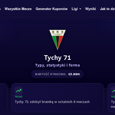
a
Wszystkie Mecze
Generator Kuponów
Ligi
Wyniki
Jak to dz
Tychy 71
Typy, statystyki i forma
€3.98m
WARTOŚĆ RYNKOWA:
TREND
TR
Tychy 71 zdobył bramkę w ostatnich 8 meczach
Ty
me