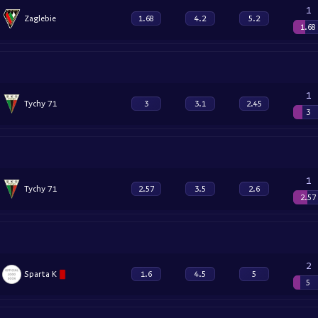
1
Zaglebie
1.68
4.2
5.2
1.68
1
Tychy 71
3
3.1
2.45
3
1
Tychy 71
2.57
3.5
2.6
2.57
2
Sparta K
1.6
4.5
5
5