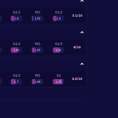
O2.5
YES
O2.5
3.1/10
1.6
1.55
1.6
O2.5
YES
O2.5
6/10
1.65
1.55
1.65
O2.5
YES
X2
8.5/10
1.7
1.66
1.29