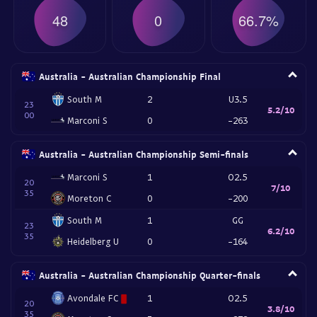
48
0
66.7%
Australia - Australian Championship Final
South M
2
U3.5
23
5.2/10
00
Marconi S
0
-263
Australia - Australian Championship Semi-finals
Marconi S
1
O2.5
20
7/10
35
Moreton C
0
-200
South M
1
GG
23
6.2/10
35
Heidelberg U
0
-164
Australia - Australian Championship Quarter-finals
Avondale FC
1
O2.5
20
3.8/10
35