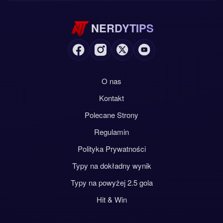
NERDYTIPS
O nas
Kontakt
Polecane Strony
Regulamin
Polityka Prywatności
Typy na dokładny wynik
Typy na powyżej 2.5 gola
Hit & Win