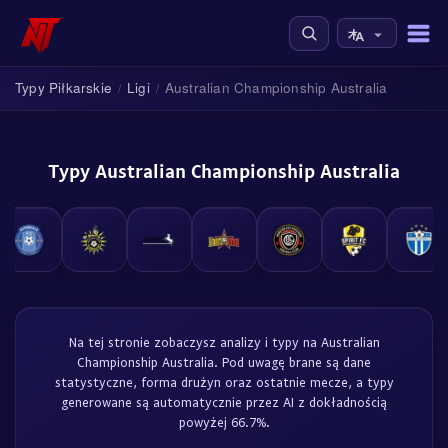
Typy Piłkarskie
Ligi
Australian Championship Australia
/
/
Typy Australian Championship Australia
Na tej stronie zobaczysz analizy i typy na Australian
Championship Australia. Pod uwagę brane są dane
statystyczne, forma drużyn oraz ostatnie mecze, a typy
generowane są automatycznie przez AI z dokładnością
powyżej 66.7%.