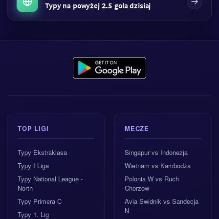
Typy na powyżej 2.5 gola dzisiaj
TOP LIGI
MECZE
Typy Ekstraklasa
Singapur vs Indonezja
Typy I Liga
Wietnam vs Kambodża
Typy National League -
Polonia W vs Ruch
North
Chorzow
Typy Primera C
Avia Swidnik vs Sandecja
N
Typy 1. Lig