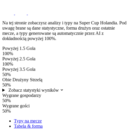
Na tej stronie zobaczysz analizy i typy na Super Cup Holandia. Pod
uwagę brane są dane statystyczne, forma drużyn oraz ostatnie
mecze, a typy generowane są automatycznie przez AI z
dokładnością powyżej 100%.
Powyżej 1.5 Gola
100%
Powyżej 2.5 Gola
100%
Powyżej 3.5 Gola
50%
Obie Drużyny Strzelą
50%
Zobacz statystyki wyników
Wygrane gospodarzy
50%
Wygrane gości
50%
Typy na mecze
Tabela & forma