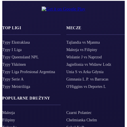
TOP LIGI
MECZE
Typy Ekstraklasa
Tajlandia vs Mjanma
Typy I Liga
Malezja vs Filipiny
Typy Queensland NPL
Wislanie J vs Naprzod
Typy Ykkönen
Jagiellonia vs Widzew Lodz
Typy Liga Profesional Argentina
Unia S vs Arka Gdynia
Typy Serie A
Gimnasia L.P. vs Barracas
Typy Meistriliiga
O'Higgins vs Deportes L
POPULARNE DRUŻYNY
Malezja
Czarni Polaniec
Filipiny
Chelmianka Chelm