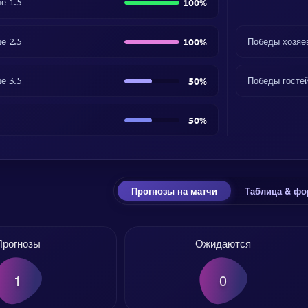
е 1.5
100%
е 2.5
100%
Победы хозяе
е 3.5
50%
Победы госте
50%
Прогнозы на матчи
Таблица & фо
Прогнозы
Ожидаются
1
0