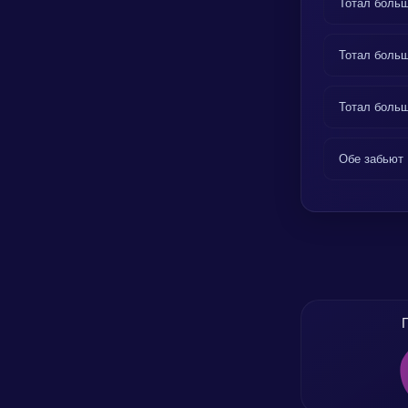
Тотал больш
Тотал больш
Тотал больш
Обе забьют