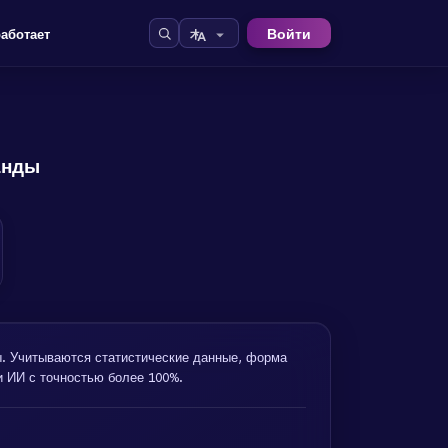
Войти
работает
анды
ы. Учитываются статистические данные, форма
и ИИ с точностью более 100%.