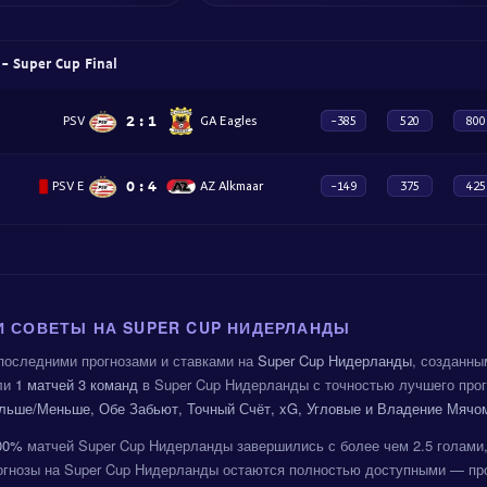
- Super Cup Final
2
:
1
PSV
GA Eagles
-385
520
800
0
:
4
PSV E
AZ Alkmaar
-149
375
425
И СОВЕТЫ НА SUPER CUP НИДЕРЛАНДЫ
последними прогнозами и ставками на
Super Cup Нидерланды
, созданн
ли
1 матчей
3 команд
в Super Cup Нидерланды с точностью лучшего про
льше/Меньше, Обе Забьют, Точный Счёт, xG, Угловые и Владение Мячо
00%
матчей Super Cup Нидерланды завершились с более чем 2.5 голами
гнозы на Super Cup Нидерланды остаются полностью доступными — про