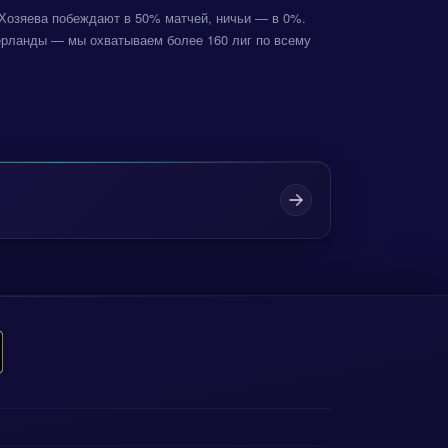
Хозяева побеждают в 50% матчей, ничьи — в 0%.
ерланды — мы охватываем более 160 лиг по всему