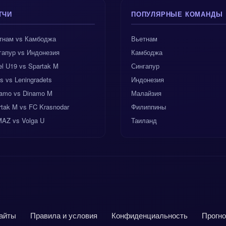
ТЧИ
ПОПУЛЯРНЫЕ КОМАНДЫ
тнам vs Камбоджа
Вьетнам
гапур vs Индонезия
Камбоджа
el U19 vs Spartak M
Сингапур
s vs Leningradets
Индонезия
amo vs Dinamo M
Малайзия
rtak M vs FC Krasnodar
Филиппины
AZ vs Volga U
Таиланд
айты
Правила и условия
Конфиденциальность
Прогно