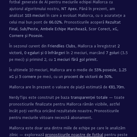
fotbal generate de AI pentru meciurile echipei Mallorca cu
ajutorul algoritmului nostru,
NT Apex
. Până în prezent, am
analizat
103 meciuri
în care a evoluat Mallorca, cu o acuratețe a
celui mai bun pont de
66.02%
. Pronosticurile acoperă
Rezultat
Final, Sub/Peste, Ambele Echipe Marchează, Scor Corect, xG,
Cornere și Posesie
.
În sezonul curent din
Friendlies Clubs
, Mallorca a înregistrat
2
victorii, 0 egaluri și 0 înfrângeri
în 2 meciuri, marcând
7 goluri
(3.5
pe meci) și primind 2, cu
1 meciuri fără gol primit
.
În ultimele 10 meciuri, Mallorca are o medie de
53% posesie
,
1.25
xG
și
5 cornere
pe meci, cu un
procent de victorii de 50%
.
Mallorca are în prezent o valoare de piață estimată de
€81.70m
.
NerdyTips este construit pe baza
transparenței totale
— toate
pronosticurile finalizate pentru Mallorca rămân vizibile, astfel
încât poți verifica oricând rezultatele noastre. Pronosticurile
pentru meciurile viitoare necesită abonament.
Mallorca este doar una dintre miile de echipe pe care le analizăm
zilnic — explorează
pronosticurile noastre de fotbal
pentru peste