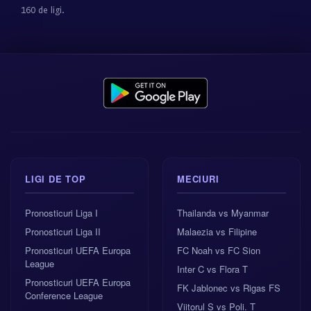
160 de ligi.
LIGI DE TOP
MECIURI
Pronosticuri Liga I
Thailanda vs Myanmar
Pronosticuri Liga II
Malaezia vs Filipine
Pronosticuri UEFA Europa
FC Noah vs FC Sion
League
Inter C vs Flora T
Pronosticuri UEFA Europa
FK Jablonec vs Rigas FS
Conference League
Viitorul S vs Poli. T