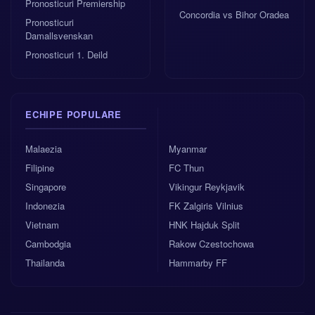
Pronosticuri Premiership
Concordia vs Bihor Oradea
Pronosticuri
Damallsvenskan
Pronosticuri 1. Deild
ECHIPE POPULARE
Malaezia
Myanmar
Filipine
FC Thun
Singapore
Vikingur Reykjavik
Indonezia
FK Zalgiris Vilnius
Vietnam
HNK Hajduk Split
Cambodgia
Rakow Czestochowa
Thailanda
Hammarby FF