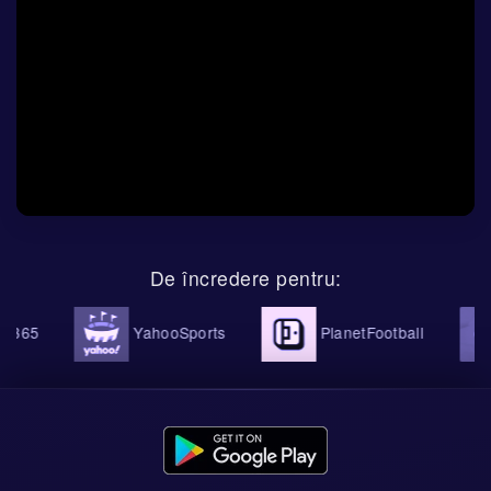
De încredere pentru:
365
YahooSports
PlanetFootball