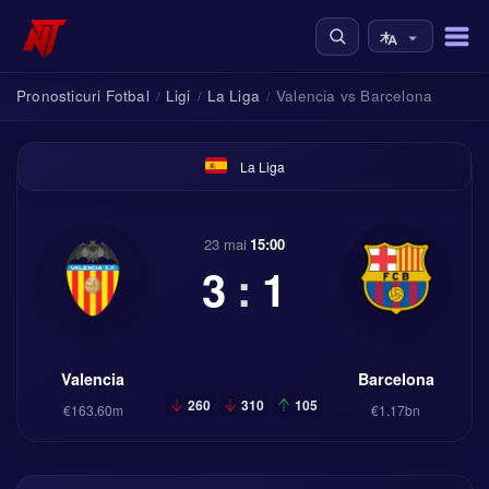
Pronosticuri Fotbal
Ligi
La Liga
Valencia vs Barcelona
/
/
/
La Liga
23 mai
15:00
3
:
1
Valencia
Barcelona
260
310
105
€163.60m
€1.17bn