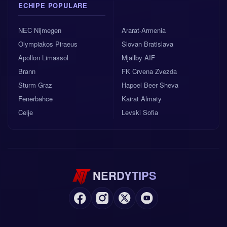
ECHIPE POPULARE
NEC Nijmegen
Ararat-Armenia
Olympiakos Piraeus
Slovan Bratislava
Apollon Limassol
Mjallby AIF
Brann
FK Crvena Zvezda
Sturm Graz
Hapoel Beer Sheva
Fenerbahce
Kairat Almaty
Celje
Levski Sofia
NERDYTIPS