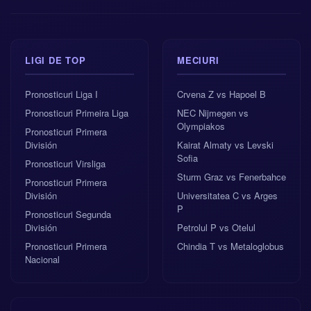
LIGI DE TOP
MECIURI
Pronosticuri Liga I
Crvena Z vs Hapoel B
Pronosticuri Primeira Liga
NEC Nijmegen vs
Olympiakos
Pronosticuri Primera
División
Kairat Almaty vs Levski
Sofia
Pronosticuri Virsliga
Sturm Graz vs Fenerbahce
Pronosticuri Primera
División
Universitatea C vs Arges
P
Pronosticuri Segunda
División
Petrolul P vs Otelul
Pronosticuri Primera
Chindia T vs Metaloglobus
Nacional